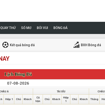
QUAY THỬ
SỔ MƠ
BÓI VUI
BÓNG ĐÁ
Kết quả bóng đá
BXH Bóng đá
NAY
Lịch Bóng Đá
CHÂU Á
TÀI XỈU
CHÂU
Cả
Hiệp
ch
Hiệp 1
Chủ
Khách
Chủ
Khách
Chủ
Khách
Thắng
Hò
trận
1