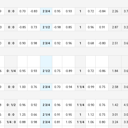
9
0 : 0
0.70
-0.83
2 3/4
0.95
0.93
1
0.72
-0.84
2.26
3.
93
0 : 0
-0.85
0.73
2 1/2
-0.98
0.85
1
0.96
0.91
2.87
3.
0
0 : 0
0.90
0.98
2 3/4
0.92
0.96
1
0.68
-0.80
2.51
3.
96
0 : 1/4
0.95
0.93
2 1/2
0.75
-0.89
1
0.72
-0.86
1.84
3.
9
0 : 0
1.00
0.76
2 3/4
0.70
-0.94
1 1/4
-0.99
0.75
2.58
3.
8
0 : 1/2
0.96
0.92
2 3/4
0.96
0.90
1 1/4
-0.90
0.76
1.42
4.
6
0 : 0
1.25
0.66
2 1/4
0.91
0.95
1
1.12
0.75
3.01
3.
5
1/4 : 0
0.88
0.98
2 3/4
0.81
1.05
1 1/4
1.06
0.80
3.24
3.