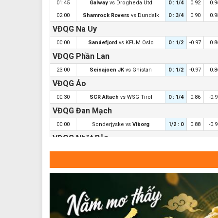
01:45
Galway
vs
Drogheda Utd
0 : 1/4
0.92
0.9
02:00
Shamrock Rovers
vs
Dundalk
0 : 3/4
0.90
0.9
VĐQG Na Uy
00:00
Sandefjord
vs
KFUM Oslo
0 : 1/2
-0.97
0.8
VĐQG Phần Lan
23:00
Seinajoen JK
vs
Gnistan
0 : 1/2
-0.97
0.8
VĐQG Áo
00:30
SCR Altach
vs
WSG Tirol
0 : 1/4
0.86
-0.
VĐQG Đan Mạch
00:00
Sonderjyske
vs
Viborg
1/2 : 0
0.88
-0.
VĐQG Nhật Bản
Yokohama FM
vs
Kashima
17:25
1/4 : 0
-0.95
0.8
Antlers
17:30
Gamba Osaka
vs
Urawa Red
0 : 1/4
0.97
0.9
VĐQG Trung Quốc
Beijing Guoan
vs
Shenzhen
0 : 1
18:35
-0.94
0.8
Peng City
1/2