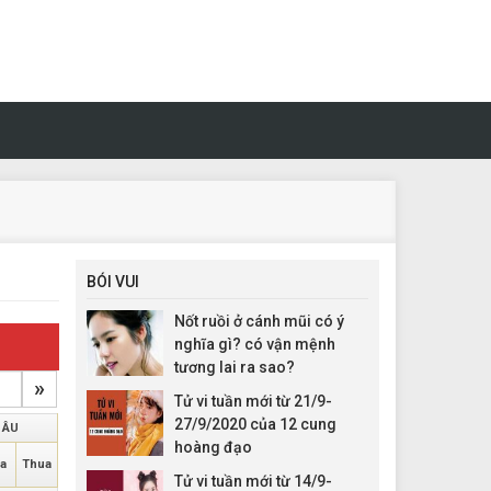
BÓI VUI
Nốt ruồi ở cánh mũi có ý
nghĩa gì? có vận mệnh
tương lai ra sao?
»
Tử vi tuần mới từ 21/9-
27/9/2020 của 12 cung
 ÂU
hoàng đạo
a
Thua
Tử vi tuần mới từ 14/9-