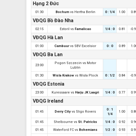
Hạng 2 Đức
01:30
Bochum
vs
Hertha Berlin
0 : 1/4
1.00
0.8
VĐQG Bồ Đào Nha
02:15
Estoril
vs
Famalicao
1/4 : 0
0.81
-0.
VĐQG Hà Lan
01:00
Cambuur
vs
SBV Excelsior
0 : 0
0.89
1.0
VĐQG Ba Lan
Pogon Szczecin
vs
Motor
23:00
Lublin
01:30
Wisla Krakow
vs
Wisla Plock
0 : 1/2
0.84
-0.
VĐQG Estonia
23:00
Kuressaare
vs
Harju JK Laagri
1/4 : 0
0.77
0.9
VĐQG Ireland
0 : 1
01:45
Derry City
vs
Sligo Rovers
1.00
0.8
1/4
01:45
Shelbourne
vs
St. Patricks
1/4 : 0
0.92
0.9
01:45
Waterford FC
vs
Bohemians
1/2 : 0
0.93
0.9