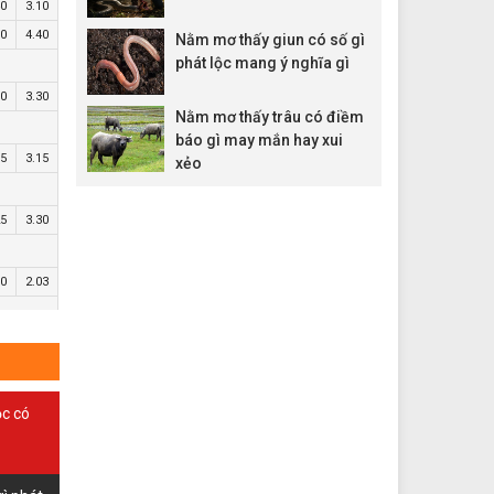
40
3.10
90
4.40
Nằm mơ thấy giun có số gì
phát lộc mang ý nghĩa gì
90
3.30
Nằm mơ thấy trâu có điềm
báo gì may mắn hay xui
75
3.15
xẻo
25
3.30
80
2.03
25
2.17
25
3.35
ộc có
10
6.20