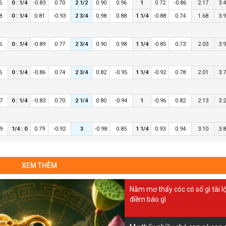
6
0 : 1/4
-0.83
0.70
2 1/2
0.90
0.96
1
0.72
-0.86
2.17
3.
8
0 : 1/4
0.81
-0.93
2 3/4
0.98
0.88
1 1/4
-0.88
0.74
1.68
3.
6
0 : 1/4
-0.89
0.77
2 3/4
0.90
0.98
1 1/4
-0.85
0.73
2.03
3.
6
0 : 1/4
-0.86
0.74
2 3/4
0.82
-0.95
1 1/4
-0.92
0.78
2.01
3.
97
0 : 1/4
-0.83
0.70
2 1/4
0.80
-0.94
1
-0.96
0.82
2.13
3.
99
1/4 : 0
0.79
-0.92
3
-0.98
0.85
1 1/4
0.93
0.94
3.10
3.
4
1/4 : 0
0.68
-0.80
2 1/4
-0.99
0.87
3/4
0.75
-0.88
3.55
3.
XEM THÊM
2
0 : 0
0.68
-0.80
2 1/4
0.87
-0.99
1
-0.88
0.75
2.25
3.
Nằm mơ thấy cóc có số gì tài l
điềm báo gì
0
0 : 3/4
-0.94
0.80
3 1/2
-0.96
0.80
1 1/2
0.89
0.81
1.38
5.