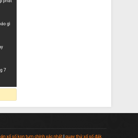
gì phát
70
1.70
25
2.91
báo gì
35
4.35
ày
90
7.20
90
6.60
g 7
40
7.40
35
2.90
80
4.05
50
2.83
án xổ số kon tum chính xác nhất
|
quay thử xổ số đắk