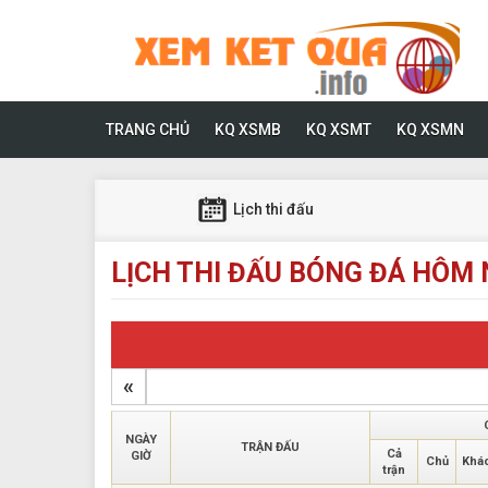
TRANG CHỦ
KQ XSMB
KQ XSMT
KQ XSMN
Lịch thi đấu
LỊCH THI ĐẤU BÓNG ĐÁ HÔM 
«
NGÀY
TRẬN ĐẤU
Cả
GIỜ
Chủ
Khá
trận