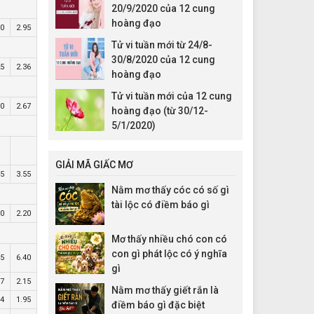
20/9/2020 của 12 cung
hoàng đạo
70
2.95
Tử vi tuần mới từ 24/8-
30/8/2020 của 12 cung
25
2.36
hoàng đạo
Tử vi tuần mới của 12 cung
60
2.67
hoàng đạo (từ 30/12-
5/1/2020)
GIẢI MÃ GIẤC MƠ
65
3.55
Nằm mơ thấy cóc có số gì
tài lộc có điềm báo gì
60
2.20
Mơ thấy nhiều chó con có
con gì phát lộc có ý nghĩa
55
6.40
gì
07
2.15
Nằm mơ thấy giết rắn là
34
1.95
điềm báo gì đặc biệt