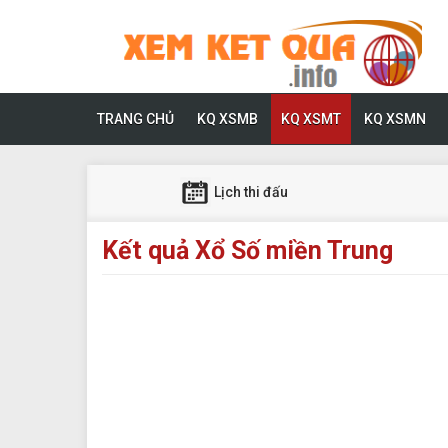
TRANG CHỦ
KQ XSMB
KQ XSMT
KQ XSMN
Lịch thi đấu
Kết quả Xổ Số miền Trung