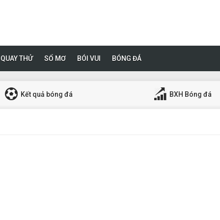
QUAY THỬ
SỔ MƠ
BÓI VUI
BÓNG ĐÁ
Kết quả bóng đá
BXH Bóng đá