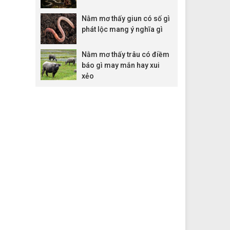
Nằm mơ thấy giun có số gì
phát lộc mang ý nghĩa gì
Nằm mơ thấy trâu có điềm
báo gì may mắn hay xui
xẻo