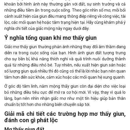
khoăn bởi hình ảnh này thường gắn với đất, sự sinh trưởng và cả
những điều tiềm ẩn trong cuộc sống. Theo góc nhìn sổ mơ, mỗi bối
cảnh xuất hiện của giun đều mang thông điệp riêng về công việc, tài
lộc, các mối quan hệ hoặc tâm trạng hiện tại. Hãy cùng khám phá ý
nghĩa chi tiết của giấc mộng này ngay dưới đây.
Ý nghĩa tổng quan khi mơ thấy giun
Giấc mơ thấy giun thường phản ánh những thay đổi âm thầm đang
diễn ra trong cuộc sống của bạn. Hình ảnh giun đất tượng trưng
cho sự bền bỉ, khả năng thích nghi và quá trình nuôi dưỡng thành
quả từ những điều nhỏ bé. Tuy nhiên, nếu xuất hiện giun sán hoặc
số lượng giun quá nhiều thì đó cũng có thể là lời nhắc bạn nên quan
tâm hơn đến sức khỏe, cảm xúc hoặc các mối quan hệ xung quanh.
Ở góc độ tâm linh, nằm mộng thấy giun còn đại diện cho việc loại
bỏ những điều tiêu cực để mở ra cơ hội mới. Vì vậy, thay vì quá lo
lắng, bạn nên nhìn nhận giấc mơ như một tín hiệu giúp bản thân
chuẩn bị tốt hơn cho những biến chuyển sắp tới.
Giải mã chi tiết các trường hợp mơ thấy giun,
đánh con gì phát lộc
Mơ thấy giun đất