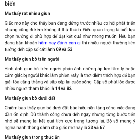
biến
Mơ thấy rất nhiều giun
Giấc mơ này cho thấy bạn đang đứng trước nhiều cơ hội phát triển
nhưng cũng đi kèm không ít thử thách. Điều quan trọng là biết lựa
chọn hướng đi phù hợp để đạt kết quả như mong muốn. Nếu bạn
đang băn khoăn
hôm nay đánh con gì
thì nhiều người thường liên
tưởng đến cặp số cát lành
09 và 53
.
Mơ thấy giun bò trên người
Hình ảnh giun bò trên người phản ánh những áp lực tâm lý hoặc
cảm giác bị người khác làm phiền. Đây là thời điểm thích hợp để bạn
giải tỏa căng thẳng và sắp xếp lại cuộc sống. Cặp số phát lộc được
nhiều người tham khảo là
14 và 82
.
Mơ thấy giun bò dưới đất
Chiêm bao thấy giun bò dưới đất báo hiệu nền tảng công việc đang
dần ổn định. Dù thành công chưa đến ngay nhưng từng bước tiến
nhỏ sẽ mang lại kết quả tích cực trong tương lai. Bộ số mang ý
nghĩa hanh thông dành cho giấc mơ này là
33 và 67
.
Mơ thấy giun trong thức ăn