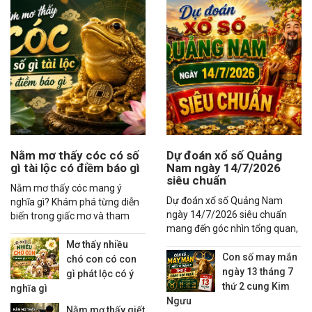
Nằm mơ thấy cóc có số
Dự đoán xổ số Quảng
gì tài lộc có điềm báo gì
Nam ngày 14/7/2026
siêu chuẩn
Nằm mơ thấy cóc mang ý
Dự đoán xổ số Quảng Nam
nghĩa gì? Khám phá từng diễn
ngày 14/7/2026 siêu chuẩn
biến trong giấc mơ và tham
mang đến góc nhìn tổng quan,
khảo các con số may mắn liên
thống kê xu hướng và các
quan đầy đủ.
Mơ thấy nhiều
nhận định đáng quan tâm
Con số may mắn
chó con có con
ngày 13 tháng 7
gì phát lộc có ý
thứ 2 cung Kim
nghĩa gì
Ngưu
Nằm mơ thấy giết