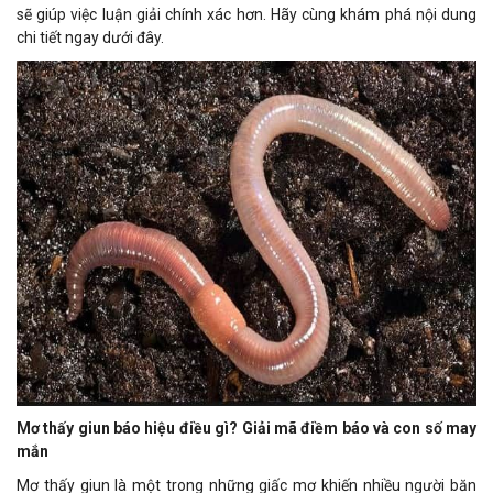
sẽ giúp việc luận giải chính xác hơn. Hãy cùng khám phá nội dung
chi tiết ngay dưới đây.
Mơ thấy giun báo hiệu điều gì? Giải mã điềm báo và con số may
mắn
Mơ thấy giun là một trong những giấc mơ khiến nhiều người băn