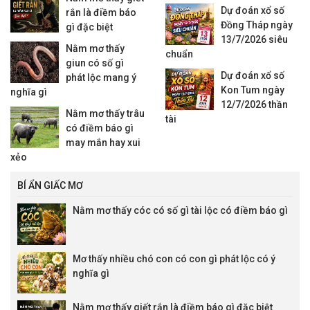
Dự đoán xổ số
rắn là điềm báo
Đồng Tháp ngày
gì đặc biệt
13/7/2026 siêu
Nằm mơ thấy
chuẩn
giun có số gì
Dự đoán xổ số
phát lộc mang ý
Kon Tum ngày
nghĩa gì
12/7/2026 thần
Nằm mơ thấy trâu
tài
có điềm báo gì
may mắn hay xui
xẻo
BÍ ẨN GIẤC MƠ
Nằm mơ thấy cóc có số gì tài lộc có điềm báo gì
Mơ thấy nhiều chó con có con gì phát lộc có ý
nghĩa gì
Nằm mơ thấy giết rắn là điềm báo gì đặc biệt