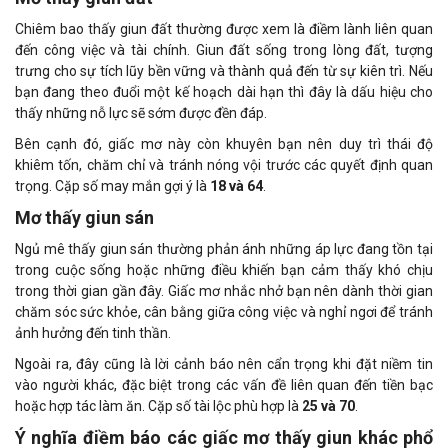
Chiêm bao thấy giun đất thường được xem là điềm lành liên quan
đến công việc và tài chính. Giun đất sống trong lòng đất, tượng
trưng cho sự tích lũy bền vững và thành quả đến từ sự kiên trì. Nếu
bạn đang theo đuổi một kế hoạch dài hạn thì đây là dấu hiệu cho
thấy những nỗ lực sẽ sớm được đền đáp.
Bên cạnh đó, giấc mơ này còn khuyên bạn nên duy trì thái độ
khiêm tốn, chăm chỉ và tránh nóng vội trước các quyết định quan
trọng. Cặp số may mắn gợi ý là
18 và 64
.
Mơ thấy giun sán
Ngủ mê thấy giun sán thường phản ánh những áp lực đang tồn tại
trong cuộc sống hoặc những điều khiến bạn cảm thấy khó chịu
trong thời gian gần đây. Giấc mơ nhắc nhở bạn nên dành thời gian
chăm sóc sức khỏe, cân bằng giữa công việc và nghỉ ngơi để tránh
ảnh hưởng đến tinh thần.
Ngoài ra, đây cũng là lời cảnh báo nên cẩn trọng khi đặt niềm tin
vào người khác, đặc biệt trong các vấn đề liên quan đến tiền bạc
hoặc hợp tác làm ăn. Cặp số tài lộc phù hợp là
25 và 70
.
Ý nghĩa điềm báo các giấc mơ thấy giun khác phổ