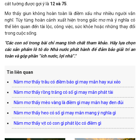
cát tường được gợi ý là
12 và 75
.
Mơ thấy giun không hoàn toàn là điềm xấu như nhiều người vẫn
nghĩ. Tùy từng hoàn cảnh xuất hiện trong giấc mơ mà ý nghĩa có
thể liên quan đến tài lộc, công việc, sức khỏe hoặc những thay đổi
trong cuộc sống.
"Các con số trong bài chỉ mang tính chất tham khảo. Hãy lựa chọn
các sản phẩm lô tô do Nhà nước phát hành để đảm bảo giải trí an
toàn và góp phần “ích nước, lợi nhà”."
Tin liên quan
Nằm mơ thấy trâu có điềm báo gì may mắn hay xui xẻo
Nằm mơ thấy rồng trắng có số gì may mắn phát tài
Nằm mơ thấy mèo vàng là điềm gì may mắn hay đen đủi
Nằm mơ thấy heo có số gì may mắn mang ý nghĩa gì
Nằm mơ thấy vịt có con gì phát lộc có điềm gì