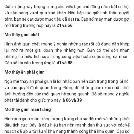
Giấc mộng này tượng trưng cho việc bạn chủ động nắm bắt cơ hội
và sẵn sàng vượt qua khó khăn. Nếu tiếp tục giữ tinh thần quyết
tâm, bạn sẽ đạt được mục tiêu đã đặt ra. Cặp số may mắn được gợi
mở trong trường hợp này là
21 và 56
.
Mơ thấy giun chết
Hình ảnh giun chết mang ý nghĩa những rắc rối cũ đang dần khép
lại, mở ra một giai đoạn nhẹ nhàng hơn. Bạn có thể đón nhận
những tín hiệu tích cực trong công việc hoặc cuộc sống cá nhân.
Cặp số tài vận tương ứng là
41 và 88
.
Mơ thấy ăn phải giun
Ngủ mê thấy ăn phải giun là lời nhắc bạn nên cẩn trọng trong lời nói
và các quyết định quan trọng. Đừng để những cảm xúc nhất thời
ảnh hưởng đến các mối quan hệ xung quanh. Bộ số mang ý nghĩa
phát tài dành cho giấc mơ này là
06 và 39
.
Mơ thấy giun màu trắng
Hình ảnh giun màu trắng tượng trưng cho sự đổi mới và những khởi
đầu tích cực. Đây là dấu hiệu bạn nên mạnh dạn thử sức với các kế
hoạch đã ấp ủ từ lâu vì khả năng thành công khá khả quan. Cặp số