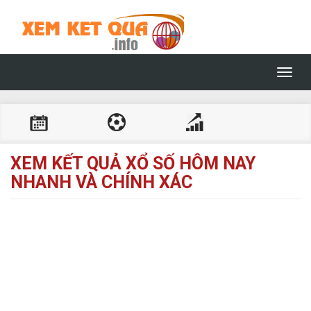
Toggl
navig
XEM KẾT QUẢ XỔ SỐ HÔM NAY
NHANH VÀ CHÍNH XÁC