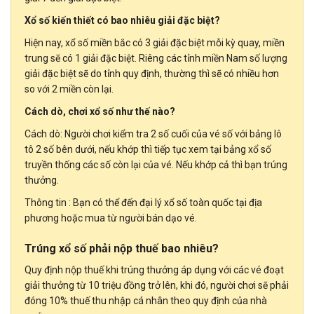
VĐQG Brazil
Xổ số kiến thiết có bao nhiêu giải đặc biệt?
FT 3 - 1
Cruzeiro/MG
vs
Mirassol/SP
0 : 3/4
0.83
-0.94
0 : 
VĐQG Chi Lê
Hiện nay, xổ số miền bắc có 3 giải đặc biệt mỗi kỳ quay, miền
trung sẽ có 1 giải đặc biệt. Riêng các tỉnh miền Nam số lượng
07:00
Audax Italiano
vs
Nublense
0 : 1/4
-0.93
0.81
0 :
giải đặc biệt sẽ do tỉnh quy định, thường thì sẽ có nhiều hơn
VĐQG Colombia
so với 2 miền còn lại.
04:00
Aguilas Doradas
vs
Llaneros FC
0 : 1/2
0.90
0.99
0 : 
Cách dò, chơi xổ số như thế nào?
06:00
Inde.Medellin
vs
Millonarios
Cách dò: Người chơi kiểm tra 2 số cuối của vé số với bảng lô
06:00
Inde.Medellin
vs
Millonarios
0 : 0
0.99
0.90
0 :
tô 2 số bên dưới, nếu khớp thì tiếp tục xem tại bảng xổ số
08:05
Junior Barranquilla
vs
Pereira
0 : 1 1/2
-0.97
0.86
0 : 
truyền thống các số còn lại của vé. Nếu khớp cả thì bạn trúng
VĐQG Ecuador
thưởng.
02:00
Tecnico Uni.
vs
Mushuc Runa
0 : 0
0.99
0.83
0 :
Thông tin : Bạn có thể đến đại lý xổ số toàn quốc tại địa
04:30
Libertad (ECU)
vs
Univ Catolica Quito
3/4 : 0
0.85
-0.97
1/4 
phương hoặc mua từ người bán dạo vé.
07:00
Dep.Cuenca
vs
Manta FC
0 : 3/4
1.00
0.88
0 : 
Trúng xổ số phải nộp thuế bao nhiêu?
VĐQG Uruguay
Quy định nộp thuế khi trúng thưởng áp dụng với các vé đoạt
05:00
Dep. Maldonado
vs
Racing Club (URU)
0 : 0
0.86
0.96
0 :
giải thưởng từ 10 triệu đồng trở lên, khi đó, người chơi sẽ phải
Hạng 2 Ba Lan
đóng 10% thuế thu nhập cá nhân theo quy định của nhà
FT 2 - 0
Unia Skierniewice
vs
Arka Gdynia
1/4 : 0
0.96
0.88
1/4 