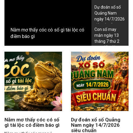
Dự đoán xổ số
Quảng Nam
ngày 14/7/2026
siêu chuẩn
ộc có
Mơ thấy nhiều chó con có con gì
Con số may
mắn ngày 13
phát lộc có ý nghĩa gì
tháng 7 thứ 2
cung Kim Ngưu
Nằm mơ thấy cóc có số
Dự đoán xổ số Quảng
gì tài lộc có điềm báo gì
Nam ngày 14/7/2026
siêu chuẩn