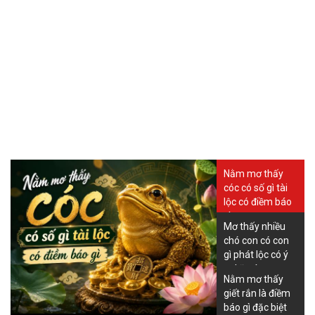
Nằm mơ thấy
cóc có số gì tài
lộc có điềm báo
gì
Mơ thấy nhiều
chó con có con
gì phát lộc có ý
nghĩa gì
Nằm mơ thấy
giết rắn là điềm
báo gì đặc biệt