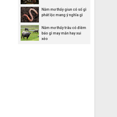
Nằm mơ thấy giun có số gì
phát lộc mang ý nghĩa gì
Nằm mơ thấy trâu có điềm
báo gì may mắn hay xui
xẻo