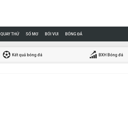
QUAY THỬ
SỔ MƠ
BÓI VUI
BÓNG ĐÁ
Kết quả bóng đá
BXH Bóng đá