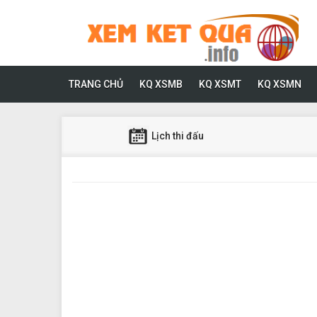
TRANG CHỦ
KQ XSMB
KQ XSMT
KQ XSMN
Lịch thi đấu