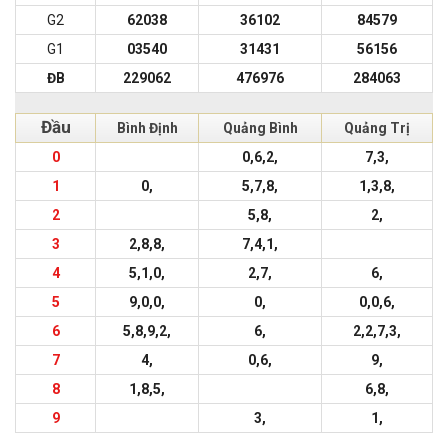
G2
62038
36102
84579
G1
03540
31431
56156
ĐB
229062
476976
284063
Đầu
Bình Định
Quảng Bình
Quảng Trị
0
0,
6,
2,
7,
3,
1
0,
5,
7,
8,
1,
3,
8,
2
5,
8,
2,
3
2,
8,
8,
7,
4,
1,
4
5,
1,
0,
2,
7,
6,
5
9,
0,
0,
0,
0,
0,
6,
6
5,
8,
9,
2,
6,
2,
2,
7,
3,
7
4,
0,
6,
9,
8
1,
8,
5,
6,
8,
9
3,
1,