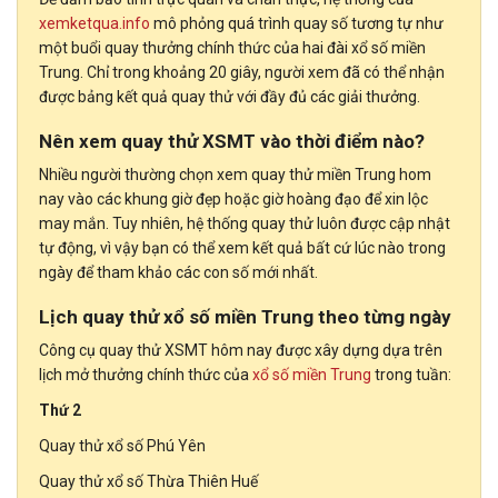
xemketqua.info
mô phỏng quá trình quay số tương tự như
một buổi quay thưởng chính thức của hai đài xổ số miền
Trung. Chỉ trong khoảng 20 giây, người xem đã có thể nhận
được bảng kết quả quay thử với đầy đủ các giải thưởng.
Nên xem quay thử XSMT vào thời điểm nào?
Nhiều người thường chọn xem quay thử miền Trung hom
nay vào các khung giờ đẹp hoặc giờ hoàng đạo để xin lộc
may mắn. Tuy nhiên, hệ thống quay thử luôn được cập nhật
tự động, vì vậy bạn có thể xem kết quả bất cứ lúc nào trong
ngày để tham khảo các con số mới nhất.
Lịch quay thử xổ số miền Trung theo từng ngày
Công cụ quay thử XSMT hôm nay được xây dựng dựa trên
lịch mở thưởng chính thức của
xổ số miền Trung
trong tuần:
Thứ 2
Quay thử xổ số Phú Yên
Quay thử xổ số Thừa Thiên Huế