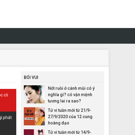
BÓI VUI
Nốt ruồi ở cánh mũi có ý
nghĩa gì? có vận mệnh
ộc có
tương lai ra sao?
Tử vi tuần mới từ 21/9-
27/9/2020 của 12 cung
gì phát
hoàng đạo
Tử vi tuần mới từ 14/9-