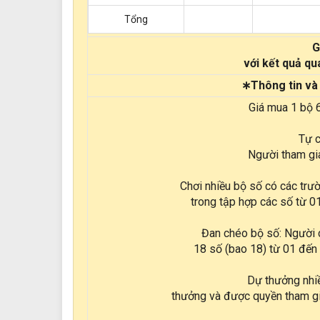
Tổng
G
với kết quả q
∗Thông tin và 
Giá mua 1 bộ 6
Tự c
Người tham gi
Chơi nhiều bộ số có các trư
trong tập hợp các số từ 0
Đan chéo bộ số: Người c
18 số (bao 18) từ 01 đến
Dự thưởng nhi
thưởng và được quyền tham gi