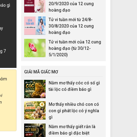
20/9/2020 của 12 cung
báo gì
hoàng đạo
Tử vi tuần mới từ 24/8-
30/8/2020 của 12 cung
ày
hoàng đạo
Tử vi tuần mới của 12 cung
hoàng đạo (từ 30/12-
g 7
5/1/2020)
GIẢI MÃ GIẤC MƠ
 hôm
Nằm mơ thấy cóc có số gì
tài lộc có điềm báo gì
i
n
Mơ thấy nhiều chó con có
con gì phát lộc có ý nghĩa
gì
Nằm mơ thấy giết rắn là
điềm báo gì đặc biệt