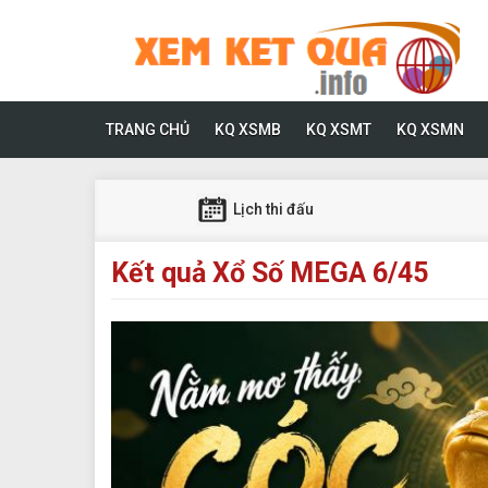
TRANG CHỦ
KQ XSMB
KQ XSMT
KQ XSMN
Lịch thi đấu
Kết quả Xổ Số MEGA 6/45