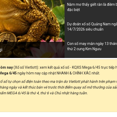
Nằm mơ thấy giết rắn là điềm 
đặc biệt
Dự đoán xổ số Quảng Nam ng
14/7/2026 siêu chuẩn
Con số may mắn ngày 13 thán
thứ 2 cung Kim Ngưu
gì
 hôm nay
(Xổ số Vietlott): xem kết quả xổ số - KQXS Mega 6/45 trực tiếp
ega 6/45
ngày hôm nay cập nhật NHANH & CHÍNH XÁC nhất.
xổ số tự chọn số điện toán theo ma trận do Vietlott phát hành trên phạm v
hàng ngày và kết thúc bán vé trước thời điểm quay số mở thưởng của sả
hẩm MEGA 6/45 là thứ 4, thứ 6 và Chủ nhật hàng tuần.