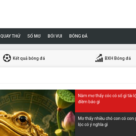
QUAY THỬ
SỔ MƠ
BÓI VUI
BÓNG ĐÁ
Kết quả bóng đá
BXH Bóng đá
Nằm mơ thấy cóc có số gì tài l
điềm báo gì
Mơ thấy nhiều chó con có con 
lộc có ý nghĩa gì