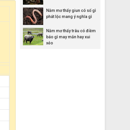
Nằm mơ thấy giun có số gì
phát lộc mang ý nghĩa gì
Nằm mơ thấy trâu có điềm
báo gì may mắn hay xui
xẻo