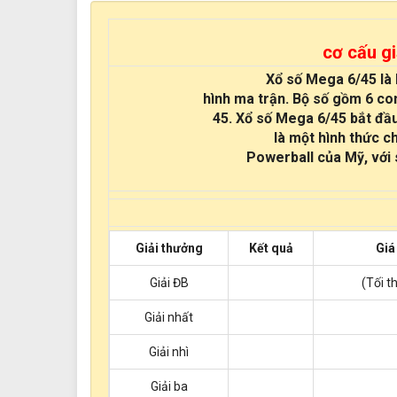
cơ cấu g
Xổ số Mega 6/45 là 
hình ma trận. Bộ số gồm 6 co
45. Xổ số Mega 6/45 bắt đầ
là một hình thức c
Powerball của Mỹ, với 
Giải thưởng
Kết quả
Giá
Giải ĐB
(Tối t
Giải nhất
Giải nhì
Giải ba