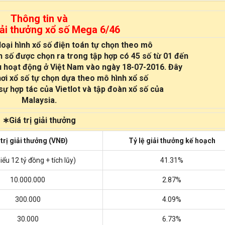
Thông tin và
iải thưởng xổ số Mega 6/46
loại hình xổ số điện toán tự chọn theo mô
n số được chọn ra trong tập hợp có 45 số từ 01 đến
u hoạt động ở Việt Nam vào ngày 18-07-2016. Đây
hơi xổ số tự chọn dựa theo mô hình xổ số
sự hợp tác của Vietlot và tập đoàn xổ số của
Malaysia.
∗Giá trị giải thưởng
 trị giải thưởng (VNĐ)
Tỷ lệ giải thưởng kế hoạch
hiểu 12 tỷ đồng + tích lũy)
41.31%
10.000.000
2.87%
300.000
4.09%
30.000
6.73%