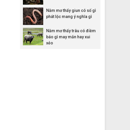
Nằm mơ thấy giun có số gì
phát lộc mang ý nghĩa gì
Nằm mơ thấy trâu có điềm
báo gì may mắn hay xui
xẻo