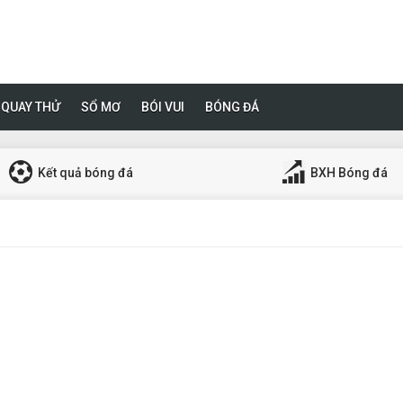
QUAY THỬ
SỔ MƠ
BÓI VUI
BÓNG ĐÁ
Kết quả bóng đá
BXH Bóng đá