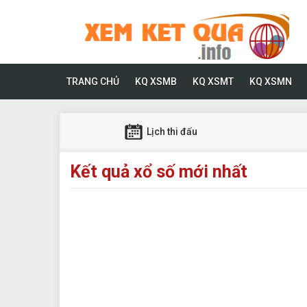
TRANG CHỦ
KQ XSMB
KQ XSMT
KQ XSMN
Lịch thi đấu
Kết quả xổ số mới nhất