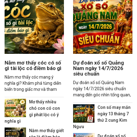
Nằm mơ thấy cóc có số
Dự đoán xổ số Quảng
gì tài lộc có điềm báo gì
Nam ngày 14/7/2026
siêu chuẩn
Nằm mơ thấy cóc mang ý
Dự đoán xổ số Quảng Nam
nghĩa gì? Khám phá từng diễn
ngày 14/7/2026 siêu chuẩn
biến trong giấc mơ và tham
mang đến góc nhìn tổng quan,
khảo các con số may mắn liên
thống kê xu hướng và các
quan đầy đủ.
Mơ thấy nhiều
nhận định đáng quan tâm
Con số may mắn
chó con có con
ngày 13 tháng 7
gì phát lộc có ý
thứ 2 cung Kim
nghĩa gì
Ngưu
Nằm mơ thấy giết
Dự đoán xổ số