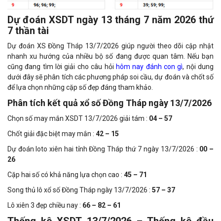
Dự đoán XSDT ngày 13 tháng 7 năm 2026 thứ
7 thần tài
Dự đoán XS Đồng Tháp 13/7/2026 giúp người theo dõi cập nhật
nhanh xu hướng của nhiều bộ số đang được quan tâm. Nếu bạn
cũng đang tìm lời giải cho câu hỏi
hôm nay đánh con gì
, nội dung
dưới đây sẽ phân tích các phương pháp soi cầu, dự đoán và chốt số
để lựa chọn những cặp số đẹp đáng tham khảo.
Phân tích kết quả xổ số Đồng Tháp ngày 13/7/2026
Chọn số may mắn XSDT 13/7/2026 giải tám :
04 – 57
Chốt giải đặc biệt may mắn :
42 – 15
Dự đoán loto xiên hai tỉnh Đồng Tháp thứ 7 ngày 13/7/2026 :
00 –
26
Cặp hai số có khả năng lựa chọn cao :
45 – 71
Song thủ lô xổ số Đồng Tháp ngày 13/7/2026 :
57 – 37
​Lô xiên 3 đẹp chiều nay :
66 – 82 – 61
Thống kê XSDT 13/7/2026 – Thống kê đầu