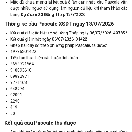
Mặc dù chưa mang lại kết quả ở lần gần nhất, cầu Pascale vẫn
được nhiều người sử dụng làm nguồn dữ liệu khi tham khảo các
bảng
Dự đoán XS Đồng Tháp 13/7/2026
.
Thống kê cầu Pascale XSDT ngày 13/07/2026
Kết quả giải đặc biệt xổ số Đồng Tháp ngày
06/07/2026
:
497852
Kết quả giải nhất ngày
06/07/2026
:
01422
Ghép hai dãy số theo phương pháp Pascale, ta được:
49785201422
Tiếp tục thực hiện các bước tính toán:
3653721564
918093610
09892971
9771168
648274
02091
2290
419
50
Kết quả cầu Pascale thu được