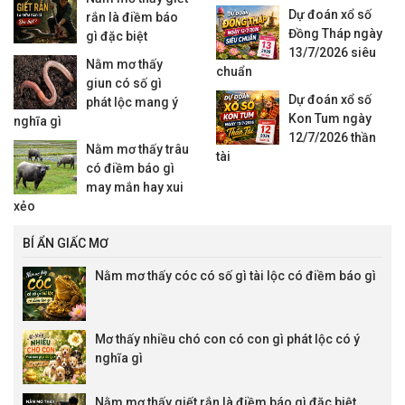
Dự đoán xổ số
rắn là điềm báo
Đồng Tháp ngày
gì đặc biệt
13/7/2026 siêu
Nằm mơ thấy
chuẩn
giun có số gì
Dự đoán xổ số
phát lộc mang ý
Kon Tum ngày
nghĩa gì
12/7/2026 thần
Nằm mơ thấy trâu
tài
có điềm báo gì
may mắn hay xui
xẻo
BÍ ẨN GIẤC MƠ
Nằm mơ thấy cóc có số gì tài lộc có điềm báo gì
Mơ thấy nhiều chó con có con gì phát lộc có ý
nghĩa gì
Nằm mơ thấy giết rắn là điềm báo gì đặc biệt