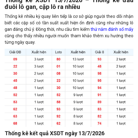
đuôi lô gan, cặp lô ra nhiều
Thống kê nhiều kỳ quay liên tiếp là cơ sở giúp người theo dõi nhận
biết các cặp số có tần suất xuất hiện ổn định cũng như những lô
gan đáng chú ý. Đồng thời, nhu cầu tìm kiếm
thứ năm đánh số mấy
cũng cho thấy nhiều người muốn tham khảo thêm xu hướng theo
từng ngày quay.
Thống kê kết quả XSDT ngày 13/7/2026