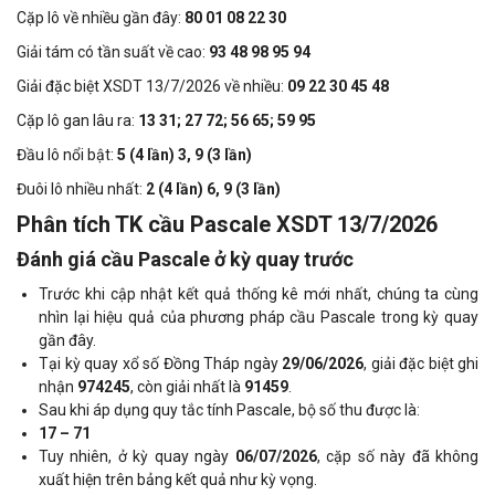
Cặp lô về nhiều gần đây:
80 01 08 22 30
Giải tám có tần suất về cao:
93 48 98 95 94
Giải đặc biệt XSDT 13/7/2026 về nhiều:
09 22 30 45 48
Cặp lô gan lâu ra:
13 31; 27 72; 56 65; 59 95
Đầu lô nổi bật:
5 (4 lần) 3, 9 (3 lần)
Đuôi lô nhiều nhất:
2 (4 lần) 6, 9 (3 lần)
Phân tích TK cầu Pascale XSDT 13/7/2026
Đánh giá cầu Pascale ở kỳ quay trước
Trước khi cập nhật kết quả thống kê mới nhất, chúng ta cùng
nhìn lại hiệu quả của phương pháp cầu Pascale trong kỳ quay
gần đây.
Tại kỳ quay xổ số Đồng Tháp ngày
29/06/2026
, giải đặc biệt ghi
nhận
974245
, còn giải nhất là
91459
.
Sau khi áp dụng quy tắc tính Pascale, bộ số thu được là:
17 – 71
Tuy nhiên, ở kỳ quay ngày
06/07/2026
, cặp số này đã không
xuất hiện trên bảng kết quả như kỳ vọng.