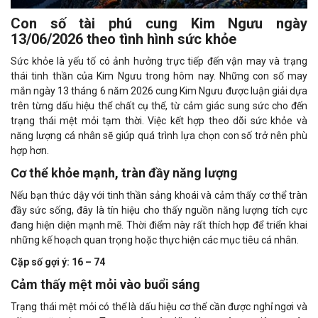
Con số tài phú cung Kim Ngưu ngày
13/06/2026 theo tình hình sức khỏe
Sức khỏe là yếu tố có ảnh hưởng trực tiếp đến vận may và trạng
thái tinh thần của Kim Ngưu trong hôm nay. Những con số may
mắn ngày 13 tháng 6 năm 2026 cung Kim Ngưu được luận giải dựa
trên từng dấu hiệu thể chất cụ thể, từ cảm giác sung sức cho đến
trạng thái mệt mỏi tạm thời. Việc kết hợp theo dõi sức khỏe và
năng lượng cá nhân sẽ giúp quá trình lựa chọn con số trở nên phù
hợp hơn.
Cơ thể khỏe mạnh, tràn đầy năng lượng
Nếu bạn thức dậy với tinh thần sảng khoái và cảm thấy cơ thể tràn
đầy sức sống, đây là tín hiệu cho thấy nguồn năng lượng tích cực
đang hiện diện mạnh mẽ. Thời điểm này rất thích hợp để triển khai
những kế hoạch quan trọng hoặc thực hiện các mục tiêu cá nhân.
Cặp số gợi ý: 16 – 74
Cảm thấy mệt mỏi vào buổi sáng
Trạng thái mệt mỏi có thể là dấu hiệu cơ thể cần được nghỉ ngơi và