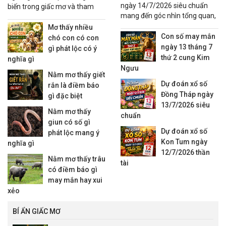
ngày 14/7/2026 siêu chuẩn
biến trong giấc mơ và tham
mang đến góc nhìn tổng quan,
khảo các con số may mắn liên
thống kê xu hướng và các
quan đầy đủ.
Mơ thấy nhiều
nhận định đáng quan tâm
Con số may mắn
chó con có con
ngày 13 tháng 7
gì phát lộc có ý
thứ 2 cung Kim
nghĩa gì
Ngưu
Nằm mơ thấy giết
Dự đoán xổ số
rắn là điềm báo
Đồng Tháp ngày
gì đặc biệt
13/7/2026 siêu
Nằm mơ thấy
chuẩn
giun có số gì
Dự đoán xổ số
phát lộc mang ý
Kon Tum ngày
nghĩa gì
12/7/2026 thần
Nằm mơ thấy trâu
tài
có điềm báo gì
may mắn hay xui
xẻo
BÍ ẨN GIẤC MƠ