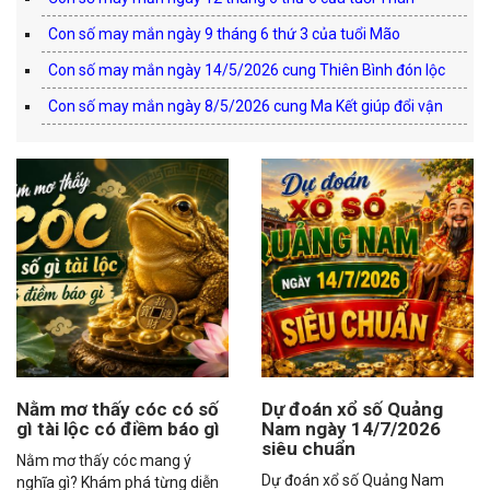
Con số may mắn ngày 9 tháng 6 thứ 3 của tuổi Mão
Con số may mắn ngày 14/5/2026 cung Thiên Bình đón lộc
Con số may mắn ngày 8/5/2026 cung Ma Kết giúp đổi vận
Nằm mơ thấy cóc có số
Dự đoán xổ số Quảng
gì tài lộc có điềm báo gì
Nam ngày 14/7/2026
siêu chuẩn
Nằm mơ thấy cóc mang ý
Dự đoán xổ số Quảng Nam
nghĩa gì? Khám phá từng diễn