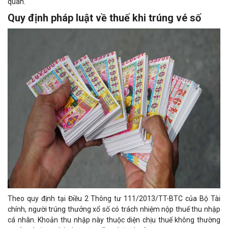
quan.
Quy định pháp luật về thuế khi trúng vé số
Theo quy định tại Điều 2 Thông tư 111/2013/TT-BTC của Bộ Tài
chính, người trúng thưởng xổ số có trách nhiệm nộp thuế thu nhập
cá nhân. Khoản thu nhập này thuộc diện chịu thuế không thường