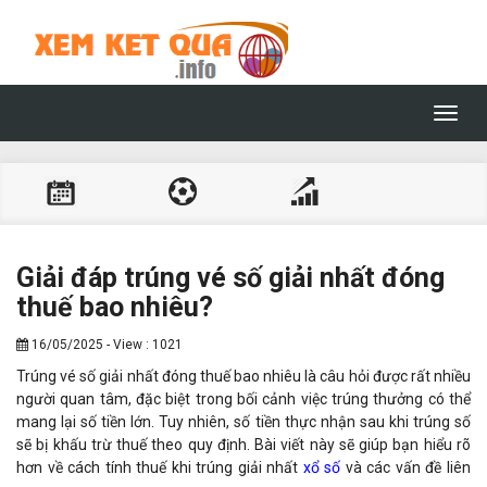
Toggl
navig
Giải đáp trúng vé số giải nhất đóng
thuế bao nhiêu?
16/05/2025 - View : 1021
Trúng vé số giải nhất đóng thuế bao nhiêu là câu hỏi được rất nhiều
người quan tâm, đặc biệt trong bối cảnh việc trúng thưởng có thể
mang lại số tiền lớn. Tuy nhiên, số tiền thực nhận sau khi trúng số
sẽ bị khấu trừ thuế theo quy định. Bài viết này sẽ giúp bạn hiểu rõ
hơn về cách tính thuế khi trúng giải nhất
xổ số
và các vấn đề liên