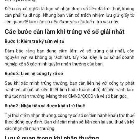
Điều này có nghĩa là bạn sẽ nhận được số tiền đã trừ thuế, không
cần phải tự đi nộp. Nhưng bạn vẫn có trách nhiệm lưu giữ giấy tờ
liên quan để làm căn cứ nếu được yêu cầu kiểm tra sau này.
Các bước cần làm khi trúng vé số giải nhất
Bước 1: Kiểm tra kỹ tấm vé số
Đảm bảo rằng bạn đang cầm tấm vé số trúng giải nhất, còn
nguyên vẹn và không bị rách nát, tẩy xóa. Đây là cơ sở để doanh
nghiệp xổ số xác minh quyền nhận thưởng của bạn.
Bước 2: Liên hệ công ty xổ số
Sau khi xác minh trúng thưởng, bạn cần liên hệ với công ty phát
hành vé số (xổ số kiến thiết tỉnh hoặc thành phố) để tiến hành làm
thủ tục nhận thưởng. Mang theo CMND/CCCD và vé số bản gốc.
Bước 3: Nhận tiền và được khấu trừ thuế
Tại thời điểm nhận thưởng, công ty xổ số sẽ tiến hành khấu trừ thuế
theo đúng quy định. Bạn chỉ cần nhận số tiền còn lại sau thuế và ký
xác nhận đã nhận thưởng.
Lưu ý quan trọng khi nhận thưởng