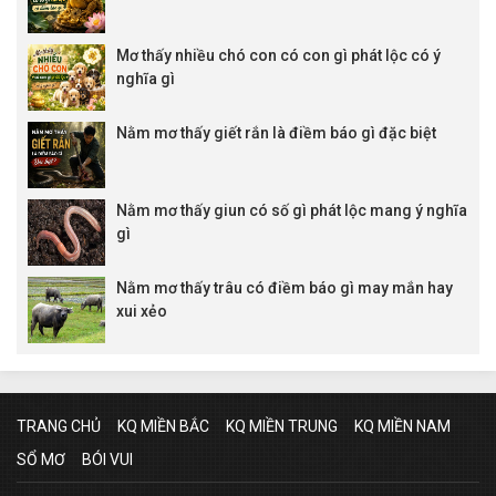
Mơ thấy nhiều chó con có con gì phát lộc có ý
nghĩa gì
Nằm mơ thấy giết rắn là điềm báo gì đặc biệt
Nằm mơ thấy giun có số gì phát lộc mang ý nghĩa
gì
Nằm mơ thấy trâu có điềm báo gì may mắn hay
xui xẻo
TRANG CHỦ
KQ MIỀN BẮC
KQ MIỀN TRUNG
KQ MIỀN NAM
SỔ MƠ
BÓI VUI