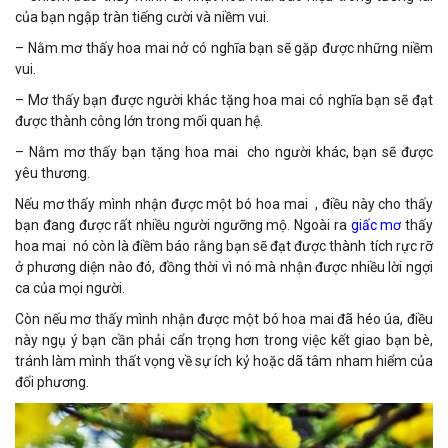
của bạn ngập tràn tiếng cười và niềm vui.
– Nằm mơ thấy hoa mai nở có nghĩa bạn sẽ gặp được những niềm
vui.
– Mơ thấy bạn được người khác tặng hoa mai có nghĩa bạn sẽ đạt
được thành công lớn trong mối quan hệ.
– Nằm mơ thấy bạn tặng hoa mai cho người khác, bạn sẽ được
yêu thương.
Nếu mơ thấy mình nhận được một bó hoa mai , điều này cho thấy
bạn đang được rất nhiều người ngưỡng mộ. Ngoài ra
giấc mơ
thấy
hoa mai nó còn là điềm báo rằng bạn sẽ đạt được thành tích rực rỡ
ở phương diện nào đó, đồng thời vì nó mà nhận được nhiều lời ngợi
ca của mọi người.
Còn nếu mơ thấy mình nhận được một bó hoa mai đã héo úa, điều
này ngụ ý bạn cần phải cẩn trọng hơn trong việc kết giao bạn bè,
tránh làm mình thất vọng về sự ích kỷ hoặc dã tâm nham hiểm của
đối phương.