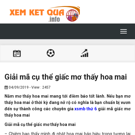
Toggl
navig
Giải mã cụ thể giấc mơ thấy hoa mai
04/09/2019 - View : 2457
Nằm mơ thấy hoa mai mang tới điềm báo tốt lành. Nếu bạn mơ
thấy hoa mai ở thời kỳ đang nở rộ có nghĩa là bạn chuẩn bị vươn
đến sự thành công các chuyên gia
xsmb thứ 6
giải mã giấc mơ
thấy hoa mai
Giải mã cụ thể giấc mơ thấy hoa mai
– Chiêm bao thấy mình đi nhặt hoa mai báo hiệu trong tương lai