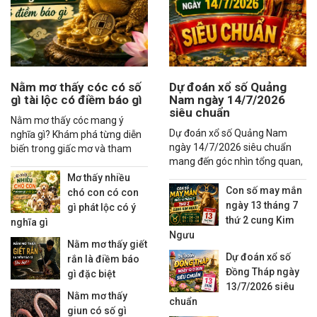
Nằm mơ thấy cóc có số
Dự đoán xổ số Quảng
gì tài lộc có điềm báo gì
Nam ngày 14/7/2026
siêu chuẩn
Nằm mơ thấy cóc mang ý
Dự đoán xổ số Quảng Nam
nghĩa gì? Khám phá từng diễn
ngày 14/7/2026 siêu chuẩn
biến trong giấc mơ và tham
mang đến góc nhìn tổng quan,
khảo các con số may mắn liên
thống kê xu hướng và các
quan đầy đủ.
Mơ thấy nhiều
nhận định đáng quan tâm
Con số may mắn
chó con có con
ngày 13 tháng 7
gì phát lộc có ý
thứ 2 cung Kim
nghĩa gì
Ngưu
Nằm mơ thấy giết
Dự đoán xổ số
rắn là điềm báo
Đồng Tháp ngày
gì đặc biệt
13/7/2026 siêu
Nằm mơ thấy
chuẩn
giun có số gì