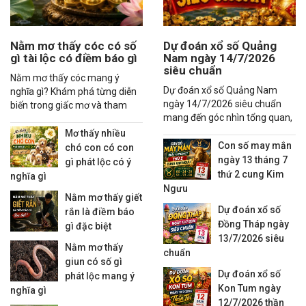
Nằm mơ thấy cóc có số
Dự đoán xổ số Quảng
gì tài lộc có điềm báo gì
Nam ngày 14/7/2026
siêu chuẩn
Nằm mơ thấy cóc mang ý
Dự đoán xổ số Quảng Nam
nghĩa gì? Khám phá từng diễn
ngày 14/7/2026 siêu chuẩn
biến trong giấc mơ và tham
mang đến góc nhìn tổng quan,
khảo các con số may mắn liên
thống kê xu hướng và các
quan đầy đủ.
Mơ thấy nhiều
nhận định đáng quan tâm
Con số may mắn
chó con có con
ngày 13 tháng 7
gì phát lộc có ý
thứ 2 cung Kim
nghĩa gì
Ngưu
Nằm mơ thấy giết
Dự đoán xổ số
rắn là điềm báo
Đồng Tháp ngày
gì đặc biệt
13/7/2026 siêu
Nằm mơ thấy
chuẩn
giun có số gì
Dự đoán xổ số
phát lộc mang ý
Kon Tum ngày
nghĩa gì
12/7/2026 thần