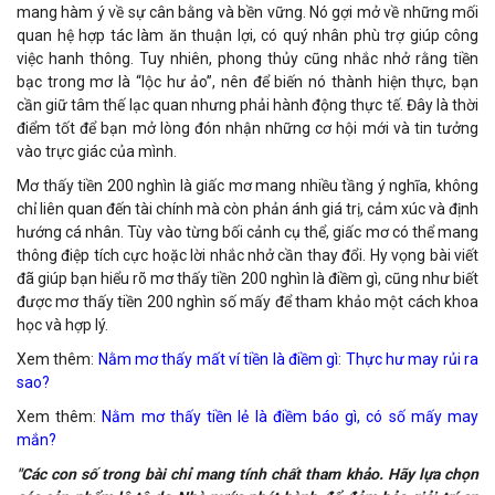
mang hàm ý về sự cân bằng và bền vững. Nó gợi mở về những mối
quan hệ hợp tác làm ăn thuận lợi, có quý nhân phù trợ giúp công
việc hanh thông. Tuy nhiên, phong thủy cũng nhắc nhở rằng tiền
bạc trong mơ là “lộc hư ảo”, nên để biến nó thành hiện thực, bạn
cần giữ tâm thế lạc quan nhưng phải hành động thực tế. Đây là thời
điểm tốt để bạn mở lòng đón nhận những cơ hội mới và tin tưởng
vào trực giác của mình.
Mơ thấy tiền 200 nghìn là giấc mơ mang nhiều tầng ý nghĩa, không
chỉ liên quan đến tài chính mà còn phản ánh giá trị, cảm xúc và định
hướng cá nhân. Tùy vào từng bối cảnh cụ thể, giấc mơ có thể mang
thông điệp tích cực hoặc lời nhắc nhở cần thay đổi. Hy vọng bài viết
đã giúp bạn hiểu rõ mơ thấy tiền 200 nghìn là điềm gì, cũng như biết
được mơ thấy tiền 200 nghìn số mấy để tham khảo một cách khoa
học và hợp lý.
Xem thêm:
Nằm mơ thấy mất ví tiền là điềm gì: Thực hư may rủi ra
sao?
Xem thêm:
Nằm mơ thấy tiền lẻ là điềm báo gì, có số mấy may
mắn?
"Các con số trong bài chỉ mang tính chất tham khảo. Hãy lựa chọn