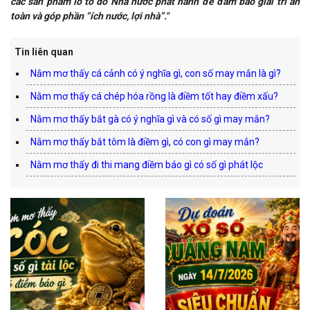
các sản phẩm lô tô do Nhà nước phát hành để đảm bảo giải trí an
toàn và góp phần “ích nước, lợi nhà”."
Tin liên quan
Nằm mơ thấy cá cảnh có ý nghĩa gì, con số may mắn là gì?
Nằm mơ thấy cá chép hóa rồng là điềm tốt hay điềm xấu?
Nằm mơ thấy bắt gà có ý nghĩa gì và có số gì may mắn?
Nằm mơ thấy bắt tôm là điềm gì, có con gì may mắn?
Nằm mơ thấy đi thi mang điềm báo gì có số gì phát lộc