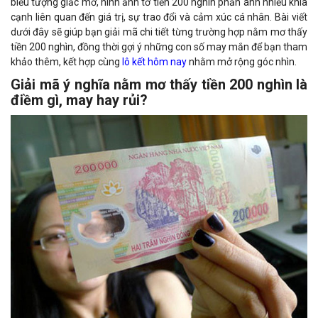
biểu tượng giấc mơ, hình ảnh tờ tiền 200 nghìn phản ánh nhiều khía
cạnh liên quan đến giá trị, sự trao đổi và cảm xúc cá nhân. Bài viết
dưới đây sẽ giúp bạn giải mã chi tiết từng trường hợp nằm mơ thấy
tiền 200 nghìn, đồng thời gợi ý những con số may mắn để bạn tham
khảo thêm, kết hợp cùng
lô kết hôm nay
nhằm mở rộng góc nhìn.
Giải mã ý nghĩa nằm mơ thấy tiền 200 nghìn là
điềm gì, may hay rủi?