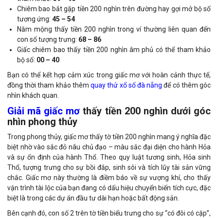
Chiêm bao bắt gặp tiền 200 nghìn trên đường hay gợi mở bộ số
tương ứng:
45 – 54
Nằm mộng thấy tiền 200 nghìn trong ví thường liên quan đến
con số tượng trưng:
68 – 86
Giấc chiêm bao thấy tiền 200 nghìn âm phủ có thể tham khảo
bộ số:
00 – 40
Bạn có thể kết hợp cảm xúc trong giấc mơ với hoàn cảnh thực tế,
đồng thời tham khảo thêm
quay thử xổ số đà nẵng
để có thêm góc
nhìn khách quan.
Giải mã giấc mơ
thấy tiền 200 nghìn dưới góc
nhìn phong thủy
Trong phong thủy, giấc mơ thấy tờ tiền 200 nghìn mang ý nghĩa đặc
biệt nhờ vào sắc đỏ nâu chủ đạo – màu sắc đại diện cho hành Hỏa
và sự ổn định của hành Thổ. Theo quy luật tương sinh, Hỏa sinh
Thổ, tượng trưng cho sự bồi đắp, sinh sôi và tích lũy tài sản vững
chắc. Giấc mơ này thường là điềm báo về sự vượng khí, cho thấy
vận trình tài lộc của bạn đang có dấu hiệu chuyển biến tích cực, đặc
biệt là trong các dự án đầu tư dài hạn hoặc bất động sản.
Bên cạnh đó, con số 2 trên tờ tiền biểu trưng cho sự “có đôi có cặp”,