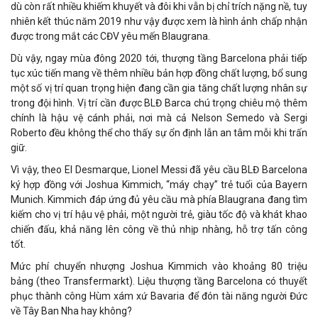
dù còn rất nhiều khiếm khuyết và đôi khi vẫn bị chỉ trích nặng nề, tuy
nhiên kết thúc năm 2019 như vậy được xem là hình ảnh chấp nhận
được trong mắt các CĐV yêu mến Blaugrana.
Dù vậy, ngay mùa đông 2020 tới, thượng tầng Barcelona phải tiếp
tục xúc tiến mang về thêm nhiều bản hợp đồng chất lượng, bổ sung
một số vị trí quan trọng hiện đang cần gia tăng chất lượng nhân sự
trong đội hình. Vị trí cần được BLĐ Barca chú trọng chiêu mộ thêm
chính là hậu vệ cánh phải, nơi mà cả Nelson Semedo và Sergi
Roberto đều không thể cho thấy sự ổn định lẫn an tâm mỗi khi trấn
giữ.
Vì vậy, theo El Desmarque, Lionel Messi đã yêu cầu BLĐ Barcelona
ký hợp đồng với Joshua Kimmich, “máy chạy” trẻ tuổi của Bayern
Munich. Kimmich đáp ứng đủ yêu cầu mà phía Blaugrana đang tìm
kiếm cho vị trí hậu vệ phải, một người trẻ, giàu tốc độ và khát khao
chiến đấu, khả năng lên công về thủ nhịp nhàng, hỗ trợ tấn công
tốt.
Mức phí chuyển nhượng Joshua Kimmich vào khoảng 80 triệu
bảng (theo Transfermarkt). Liệu thượng tầng Barcelona có thuyết
phục thành công Hùm xám xứ Bavaria để đón tài năng người Đức
về Tây Ban Nha hay không?