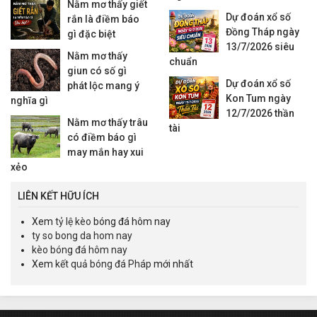
Nằm mơ thấy giết
Dự đoán xổ số
rắn là điềm báo
Đồng Tháp ngày
gì đặc biệt
13/7/2026 siêu
Nằm mơ thấy
chuẩn
giun có số gì
Dự đoán xổ số
phát lộc mang ý
Kon Tum ngày
nghĩa gì
12/7/2026 thần
Nằm mơ thấy trâu
tài
có điềm báo gì
may mắn hay xui
xẻo
LIÊN KẾT HỮU ÍCH
Xem
tỷ lệ kèo
bóng đá hôm nay
ty so bong da hom nay
kèo bóng đá hôm nay
Xem
kết quả bóng đá Pháp
mới nhất