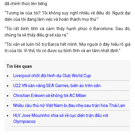
đã chính thức lên tiếng:
“Tương lai của tôi? Tôi không suy nghĩ nhiều về điều đó. Người đại
diện của tôi đang làm việc và hoàn thành mọi thứ.”
“Tôi rất bình tĩnh và cảm thấy hạnh phúc ở Barcelona. Sau đó,
chúng ta sẽ thấy điều gì sẽ xảy ra.”
“Tôi vẫn sẽ luôn hỗ trợ Barca hết mình. Mọi người ở đây hiểu rõ giá
trị của tôi. Vì thế, tôi có được sự bình tĩnh và an tâm nhất định.”
Tin liên quan
Liverpool chốt đội hình dự Club World Cup
U22 VN săn vàng SEA Games, biến ảo trên sân
Christian Eriksen sẽ không tới AC Milan
Nhiều cầu thủ nữ Việt Nam bị đau nhẹ sau trận hòa Thái Lan
HLV Jose Mourinho chia sẻ về cục diện trận đấu với
Olympiacos