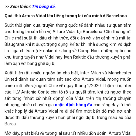
>> Xem thêm:
Tin bóng đá.
Quái thú Arturo Vidal lên tiếng tương lai của mình ở Barcelona
Suốt thời gian qua, truyền thông quốc tế dành nhiều sự quan tâm
cho tương lai của tiền vệ Arturo Vidal tại Barcelona. Cầu thủ người
Chile mất suất thi đấu chính thức, đối diện với viễn cảnh mù mịt tại
Blaugrana khi ít được trọng dụng. Kể từ khi nhà đương kim vô địch
La Liga chiêu mộ Frenkie de Jong về Camp Nou, những ngôi sao
khu trung tuyến như Vidal hay Ivan Rakitic đều thường xuyên phải
làm bạn với băng ghế dự bị.
Xuất hiện rất nhiều nguồn tin cho biết, Inter Milan và Manchester
United dành sự quan tâm sát sao cho Arturo Vidal, mong muốn
chiêu mộ tiền vệ người Chile về ngay tháng 1/2020. Thậm chí, Inter
của HLV Antonio Conte còn tỏ rõ sự quyết tâm, khi cử người theo
sát từng “nhất cử nhất động” của Vidal trên thị trường chuyển
nhượng, nhiều chuyên gia
nhận định bóng đá
cho rằng đây là thời
khắc hợp lý để Arturo Vidal ra đi để tìm một bến đỗ mới nơi anh
được thi đấu thường xuyên hơn phải ngồi dự bị trong màu áo của
Barca.
Mới đây, phát biểu về tương lai sau rất nhiều đồn đoán, Arturo Vidal