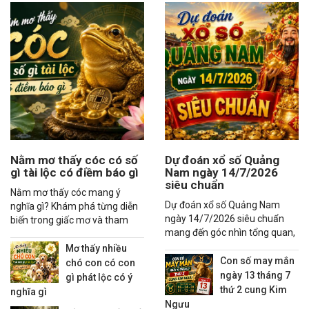
Nằm mơ thấy cóc có số
Dự đoán xổ số Quảng
gì tài lộc có điềm báo gì
Nam ngày 14/7/2026
siêu chuẩn
Nằm mơ thấy cóc mang ý
Dự đoán xổ số Quảng Nam
nghĩa gì? Khám phá từng diễn
ngày 14/7/2026 siêu chuẩn
biến trong giấc mơ và tham
mang đến góc nhìn tổng quan,
khảo các con số may mắn liên
thống kê xu hướng và các
quan đầy đủ.
Mơ thấy nhiều
nhận định đáng quan tâm
Con số may mắn
chó con có con
ngày 13 tháng 7
gì phát lộc có ý
thứ 2 cung Kim
nghĩa gì
Ngưu