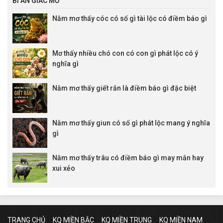
BÍ ẨN GIẤC MƠ
Nằm mơ thấy cóc có số gì tài lộc có điềm báo gì
Mơ thấy nhiều chó con có con gì phát lộc có ý
nghĩa gì
Nằm mơ thấy giết rắn là điềm báo gì đặc biệt
Nằm mơ thấy giun có số gì phát lộc mang ý nghĩa
gì
Nằm mơ thấy trâu có điềm báo gì may mắn hay
xui xẻo
TRANG CHỦ
KQ MIỀN BẮC
KQ MIỀN TRUNG
KQ MIỀN NAM