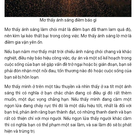
Mơ thấy ánh sáng điềm báo gì
Mơ thấy ánh sáng làm chói mắt là điềm bạn đã tham lam quá độ,
nên kìm lại kẻo thất bại trong công việc. Mơ thấy ánh sáng lờ mờ là
điềm gia vận yên ổn.
Nếu bạn nằm mơ thấy mặt trời chiếu ánh nắng chói chang và khắc
nghiệt, điều này báo hiệu công việc, dự án và một số kế hoạch trong
cuộc sống của bạn sẽ gặp vấn đề trở ngại hoặc bị gián đoạn, bạn sẽ
phải đón nhận một nỗi đau, tổn thương nào đó hoặc cuộc sống của
bạn sẽ bị hỗn loạn.
Mơ thấy mình ở trên một tàu thuyền và nhìn thấy ở xa tít một ánh
sáng thì có nghĩa ở bạn chắc chắn đang có điều gì đó rất thèm
muốn, một dục vọng chẳng hạn. Nếu thấy mình đang cầm một
ngọn lửa đang cháy rực thì đó là một dấu hiệu tốt, nhất là đối với
bạn trẻ, phản ánh rằng bạn thành đạt, có những thanh danh và bạn
rất có thiện chí với mọi người. Nếu ngọn lửa thấy người khác cầm
thì có nghĩa bạn có thể phạm một sai lầm, và sai lầm đó sẽ bị phát
hiện và trừng trị.