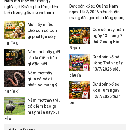
Nằm mơ thấy cóc mang ý
Dự đoán xổ số Quảng Nam
nghĩa gì? Khám phá từng diễn
ngày 14/7/2026 siêu chuẩn
biến trong giấc mơ và tham
mang đến góc nhìn tổng quan,
khảo các con số may mắn liên
thống kê xu hướng và các
quan đầy đủ.
Mơ thấy nhiều
nhận định đáng quan tâm
Con số may mắn
chó con có con
ngày 13 tháng 7
gì phát lộc có ý
thứ 2 cung Kim
nghĩa gì
Ngưu
Nằm mơ thấy giết
Dự đoán xổ số
rắn là điềm báo
Đồng Tháp ngày
gì đặc biệt
13/7/2026 siêu
Nằm mơ thấy
chuẩn
giun có số gì
Dự đoán xổ số
phát lộc mang ý
Kon Tum ngày
nghĩa gì
12/7/2026 thần
Nằm mơ thấy trâu
tài
có điềm báo gì
may mắn hay xui
xẻo