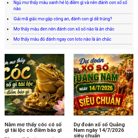
Ngủ mơ thấy màu xanh hé lộ điềm gì và nên đánh con xổ số
nào
Giải mã giấc mơ gặp công an, đánh con gì dễ trúng?
Mơ thấy màu đen nên đánh con xổ số nào là ăn chắc
Mơ thấy màu đỏ đánh ngay con loto nào là ăn chắc
Nằm mơ thấy cóc có số
Dự đoán xổ số Quảng
gì tài lộc có điềm báo gì
Nam ngày 14/7/2026
siêu chuẩn