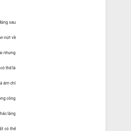
 đằng sau
ạn nứt về
 ai nhưng
có thể là
iả ám chỉ
rong công
khác lắng
ất có thể