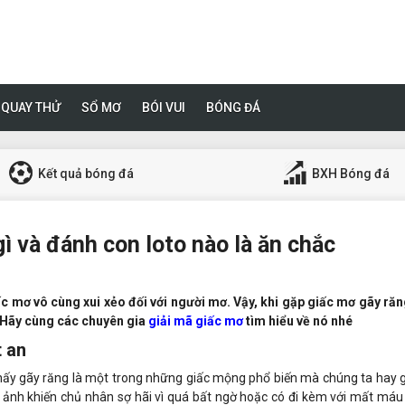
QUAY THỬ
SỔ MƠ
BÓI VUI
BÓNG ĐÁ
Kết quả bóng đá
BXH Bóng đá
ì và đánh con loto nào là ăn chắc
c mơ vô cùng xui xẻo đối với người mơ. Vậy, khi gặp giấc mơ gãy răn
. Hãy cùng các chuyên gia
giải mã giấc mơ
tìm hiểu về nó nhé
t an
thấy gãy răng là một trong những giấc mộng phổ biến mà chúng ta hay 
m ảnh khiến chủ nhân sợ hãi vì quá bất ngờ hoặc có đi kèm với mất máu