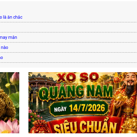
o là ăn chắc
à may mắn
ố nào
ào