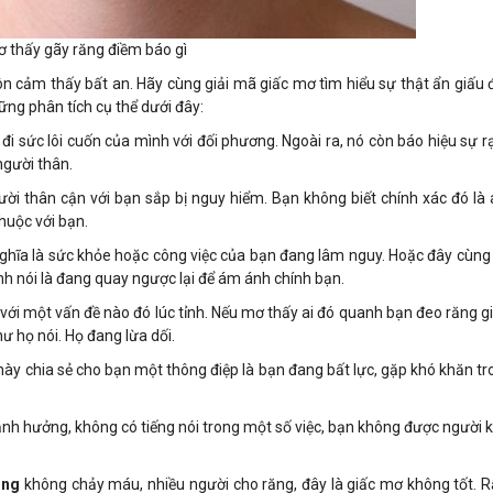
 thấy gãy răng điềm báo gì
uôn cảm thấy bất an. Hãy cùng giải mã giấc mơ tìm hiểu sự thật ẩn giấu
ng phân tích cụ thể dưới đây:
 đi sức lôi cuốn của mình với đối phương. Ngoài ra, nó còn báo hiệu sự r
người thân.
ời thân cận với bạn sắp bị nguy hiểm. Bạn không biết chính xác đó là
huộc với bạn.
hĩa là sức khỏe hoặc công việc của bạn đang lâm nguy. Hoặc đây cùng 
hính nói là đang quay ngược lại để ám ánh chính bạn.
với một vấn đề nào đó lúc tỉnh. Nếu mơ thấy ai đó quanh bạn đeo răng g
ư họ nói. Họ đang lừa dối.
này chia sẻ cho bạn một thông điệp là bạn đang bất lực, gặp khó khăn t
ảnh hưởng, không có tiếng nói trong một số việc, bạn không được người 
ăng
không chảy máu, nhiều người cho răng, đây là giấc mơ không tốt. R