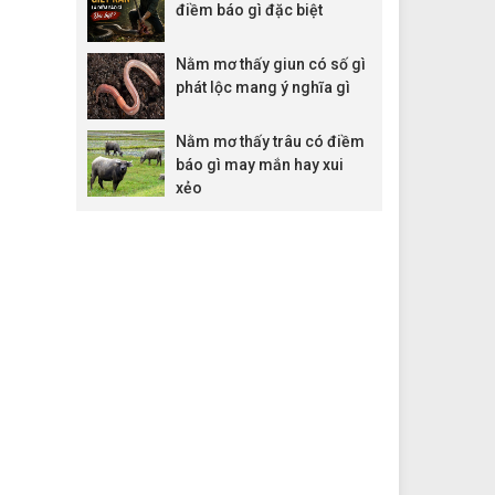
điềm báo gì đặc biệt
Nằm mơ thấy giun có số gì
phát lộc mang ý nghĩa gì
Nằm mơ thấy trâu có điềm
báo gì may mắn hay xui
xẻo