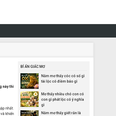
BÍ ẨN GIẤC MƠ
Nằm mơ thấy cóc có số gì
tài lộc có điềm báo gì
g này thì
Mơ thấy nhiều chó con có
con gì phát lộc có ý nghĩa
gì
gặp nhất.
Nằm mơ thấy giết rắn là
 và khiến