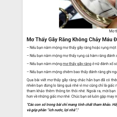
Mơ t
Mơ Thấy Gãy Răng Không Chảy Máu Đ
– Nếu bạn nằm mộng mơ thấy gãy răng hoặc rụng một c
– Nếu bạn nằm mộng mơ thấy rụng cả hàm răng đánh x
– Nếu bạn nằm mộng
mơ thấy gãy răng
ở nữ đánh xổ số
– Nếu bạn nằm mộng chiêm bao thấy đánh răng ghi nga
Qua bài viết mơ thấy gãy răng chắc hẳn bạn đã có t
nhiên bạn đừng lo lắng quá nhé vì mơ cũng chỉ là giấc m
tham khảo thêm thông tin thôi nhé. Ngoài ra, mời bạn
hơn về những giấc mơ nhé. Chúc bạn sẽ luôn gặp may 
"Các con số trong bài chỉ mang tính chất tham khảo. Hã
và góp phần “ích nước, lợi nhà”."