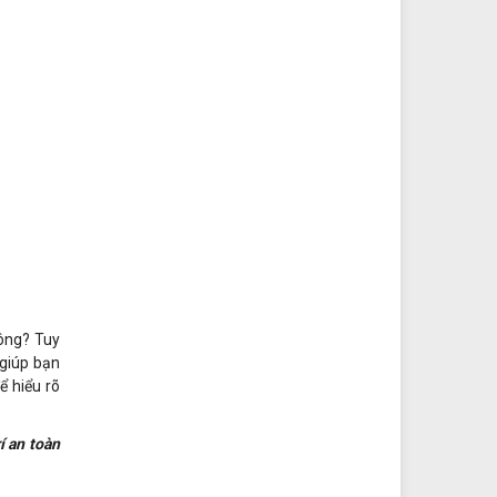
ông? Tuy
 giúp bạn
ể hiểu rõ
í an toàn