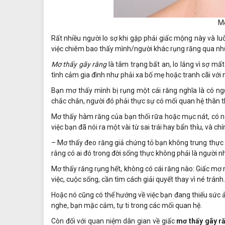
Mơ
Rất nhiều người lo sợ khi gặp phải giấc mộng này và l
việc chiêm bao thấy mình/người khác rụng răng qua nhữ
Mơ thấy gãy răng
là tâm trạng bất an, lo lắng vì sợ mất
tình cảm gia đình như phải xa bố mẹ hoặc tranh cãi với 
Bạn mơ thấy mình bị rụng một cái răng nghĩa là có ngư
chắc chắn, người đó phải thực sự có mối quan hệ thân t
Mơ thấy hàm răng của bạn thối rữa hoặc mục nát, có ng
việc bạn đã nói ra một vài từ sai trái hay bẩn thỉu, và c
– Mơ thấy đeo răng giả chứng tỏ bạn không trung thực 
rằng có ai đó trong đời sống thực không phải là người nh
Mơ thấy răng rụng hết, không có cái răng nào: Giấc mơ 
việc, cuộc sống, cần tìm cách giải quyết thay vì né tránh.
Hoặc nó cũng có thể hướng về việc bạn đang thiếu sức 
nghe, bạn mặc cảm, tự ti trong các mối quan hệ.
Còn đối với quan niệm dân gian về giấc
mơ thấy gãy r