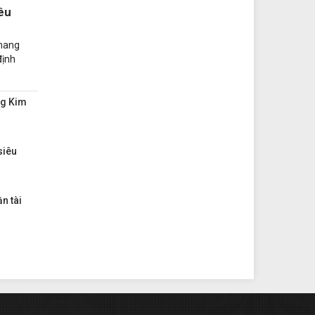
êu
mang
định
ng Kim
siêu
n tài