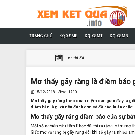
TRANG CHỦ
KQ XSMB
KQ XSMT
KQ XSMN
Lịch thi đấu
Mơ thấy gãy răng là điềm báo g
15/12/2018 - View : 1790
Mơ thấy gãy răng theo quan niệm dân gian đây là giấ
điềm báo là gì và nên đánh con số đề nào là ăn chắc
Mơ thấy gãy răng điềm báo của sự bấ
Một số nghiên cứu tâm lí học đã chỉ ra rằng, nằm mơ 
Giấc mơ về răng bị gãy rụng đôi khi sẽ gây ra nhiều á