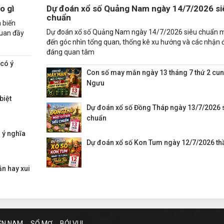
o gì
Dự đoán xổ số Quảng Nam ngày 14/7/2026 si
chuẩn
 biến
Dự đoán xổ số Quảng Nam ngày 14/7/2026 siêu chuẩn 
quan đầy
đến góc nhìn tổng quan, thống kê xu hướng và các nhận 
đáng quan tâm
 có ý
Con số may mắn ngày 13 tháng 7 thứ 2 cu
Ngưu
biệt
Dự đoán xổ số Đồng Tháp ngày 13/7/2026 
chuẩn
 ý nghĩa
Dự đoán xổ số Kon Tum ngày 12/7/2026 thầ
n hay xui
ỀN NAM
SỔ MƠ
BÓI VUI