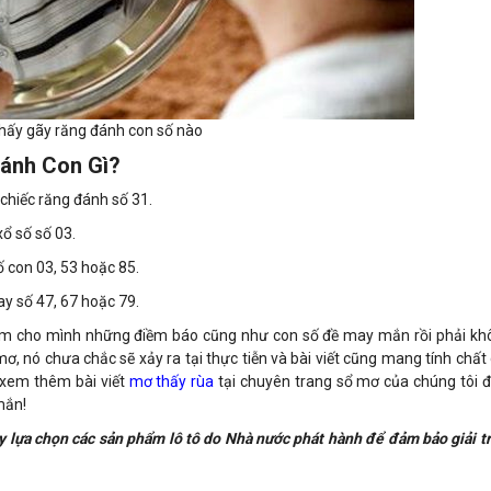
hấy gãy răng đánh con số nào
ánh Con Gì?
hiếc răng đánh số 31.
ổ số số 03.
 con 03, 53 hoặc 85.
y số 47, 67 hoặc 79.
hêm cho mình những điềm báo cũng như con số đề may mắn rồi phải kh
ơ, nó chưa chắc sẽ xảy ra tại thực tiễn và bài viết cũng mang tính chất
 xem thêm bài viết
mơ thấy rùa
tại chuyên trang sổ mơ của chúng tôi đ
mắn!
y lựa chọn các sản phẩm lô tô do Nhà nước phát hành để đảm bảo giải tr