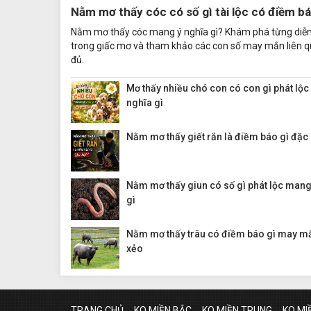
Nằm mơ thấy cóc có số gì tài lộc có điềm bá
Nằm mơ thấy cóc mang ý nghĩa gì? Khám phá từng diễn
trong giấc mơ và tham khảo các con số may mắn liên 
đủ.
Mơ thấy nhiều chó con có con gì phát lộc
nghĩa gì
Nằm mơ thấy giết rắn là điềm báo gì đặc 
Nằm mơ thấy giun có số gì phát lộc mang
gì
Nằm mơ thấy trâu có điềm báo gì may mắ
xẻo
TRANG CHỦ
KQ MIỀN BẮC
KQ MIỀN TRUNG
KQ MI