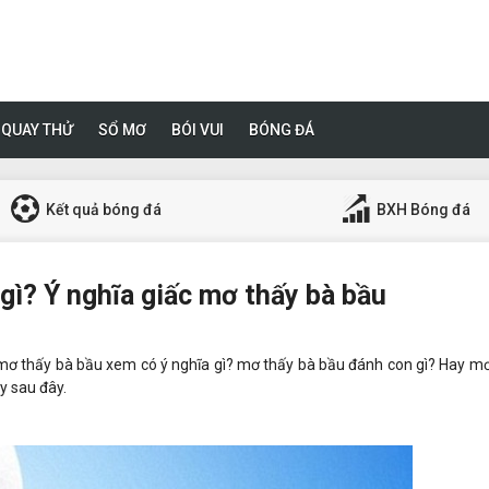
QUAY THỬ
SỔ MƠ
BÓI VUI
BÓNG ĐÁ
Kết quả bóng đá
BXH Bóng đá
ì? Ý nghĩa giấc mơ thấy bà bầu
 mơ thấy bà bầu xem có ý nghĩa gì? mơ thấy bà bầu đánh con gì? Hay m
y sau đây.