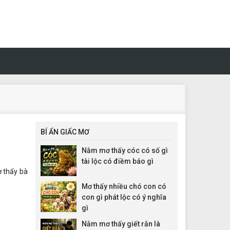
BÍ ẨN GIẤC MƠ
Nằm mơ thấy cóc có số gì
tài lộc có điềm báo gì
ơ thấy bà
Mơ thấy nhiều chó con có
con gì phát lộc có ý nghĩa
gì
Nằm mơ thấy giết rắn là