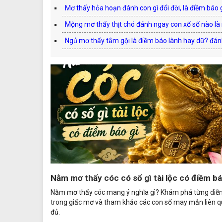
Mơ thấy hỏa hoạn đánh con gì đổi đời, là điềm báo 
Mộng mơ thấy thịt chó đánh ngay con xổ số nào l
Ngủ mơ thấy tắm gội là điềm báo lành hay dữ? đán
Nằm mơ thấy cóc có số gì tài lộc có điềm bá
Nằm mơ thấy cóc mang ý nghĩa gì? Khám phá từng diễn
trong giấc mơ và tham khảo các con số may mắn liên 
đủ.