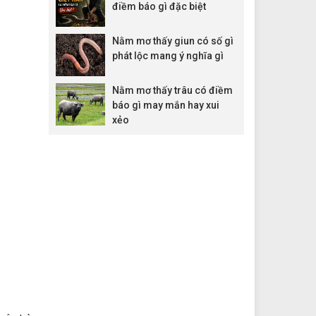
điềm báo gì đặc biệt
Nằm mơ thấy giun có số gì
phát lộc mang ý nghĩa gì
Nằm mơ thấy trâu có điềm
báo gì may mắn hay xui
xẻo