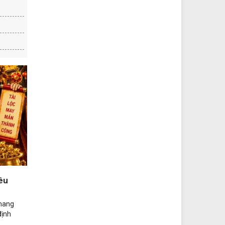
êu
mang
định