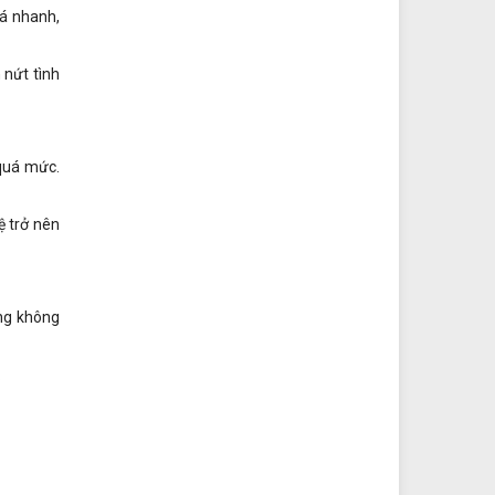
uá nhanh,
 nứt tình
 quá mức.
ệ trở nên
ừng không
.