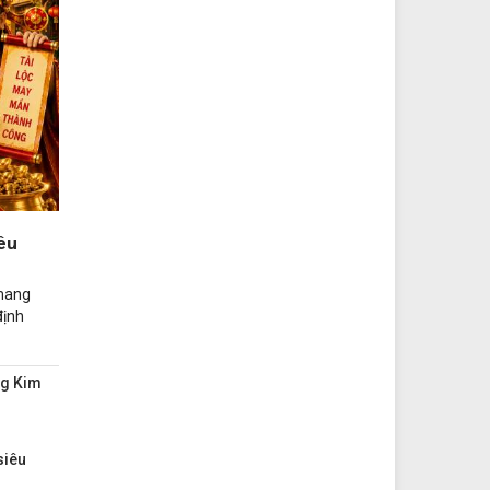
êu
mang
định
ng Kim
siêu