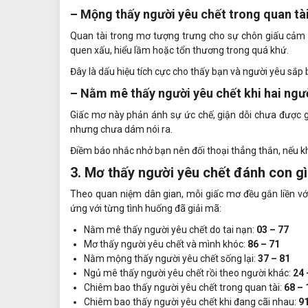
– Mộng thấy người yêu chết trong quan tà
Quan tài trong mơ tượng trưng cho sự chôn giấu cảm xú
quen xấu, hiểu lầm hoặc tổn thương trong quá khứ.
Đây là dấu hiệu tích cực cho thấy bạn và người yêu sắp
– Nằm mê thấy người yêu chết khi hai ngư
Giấc mơ này phản ánh sự ức chế, giận dỗi chưa được gi
nhưng chưa dám nói ra.
Điềm báo nhắc nhở bạn nên đối thoại thẳng thắn, nếu k
3. Mơ thấy người yêu chết đánh con gì
Theo quan niệm dân gian, mỗi giấc mơ đều gắn liền v
ứng với từng tình huống đã giải mã:
Nằm mê
thấy người yêu chết do tai nạn:
03
–
77
Mơ
thấy người yêu chết và mình khóc:
86
–
71
Nằm mộng
thấy người yêu chết sống lại:
37
–
81
Ngủ mê
thấy người yêu chết rồi theo người khác:
24
Chiêm bao
thấy người yêu chết trong quan tài:
68
–
Chiêm bao
thấy người yêu chết khi đang cãi nhau:
9