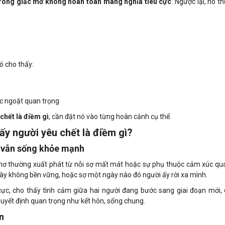
trong giấc mơ không hoàn toàn mang nghĩa tiêu cực
. Ngược lại, nó t
ó cho thấy:
c ngoặt quan trọng
chết là điềm gì
, cần đặt nó vào từng hoàn cảnh cụ thể.
hấy người yêu chết là điềm gì?
i vẫn sống khỏe mạnh
mơ thường xuất phát từ nỗi sợ mất mát hoặc sự phụ thuộc cảm xúc quá
này không bền vững, hoặc sợ một ngày nào đó người ấy rời xa mình.
ực, cho thấy tình cảm giữa hai người đang bước sang giai đoạn mới, 
uyết định quan trọng như kết hôn, sống chung.
n