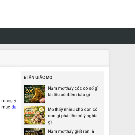
BÍ ẨN GIẤC MƠ
Nằm mơ thấy cóc có số gì
tài lộc có điềm báo gì
ày mang ý
ên mục
du
Mơ thấy nhiều chó con có
con gì phát lộc có ý nghĩa
gì
Nằm mơ thấy giết rắn là