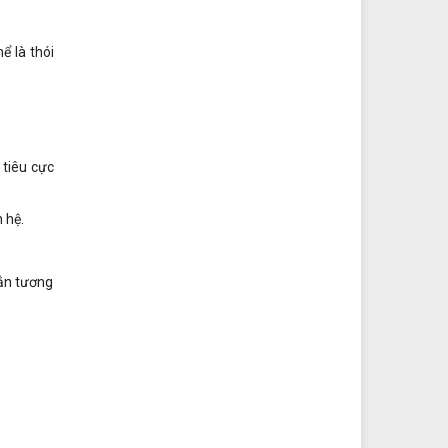
ể là thói
 tiêu cực
 hệ.
ắn tương