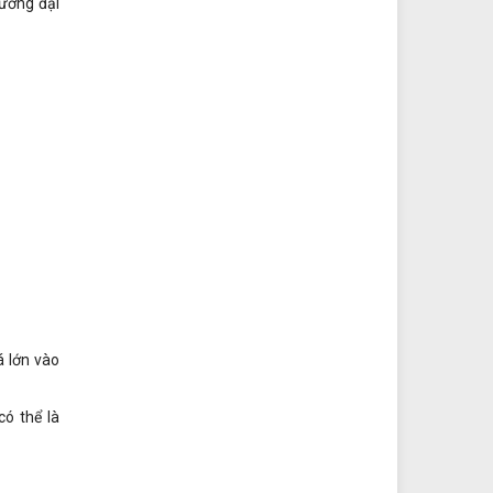
hường đại
 lớn vào
có thể là