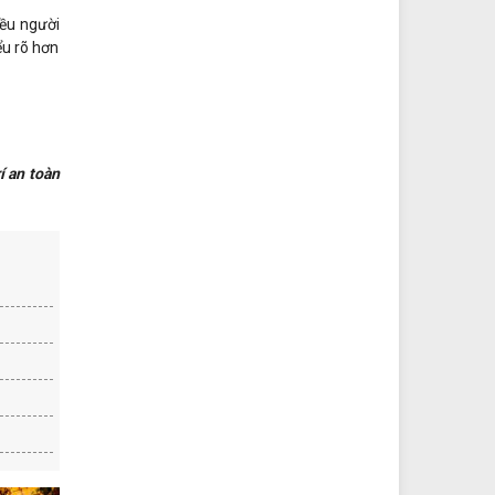
iều người
ểu rõ hơn
í an toàn