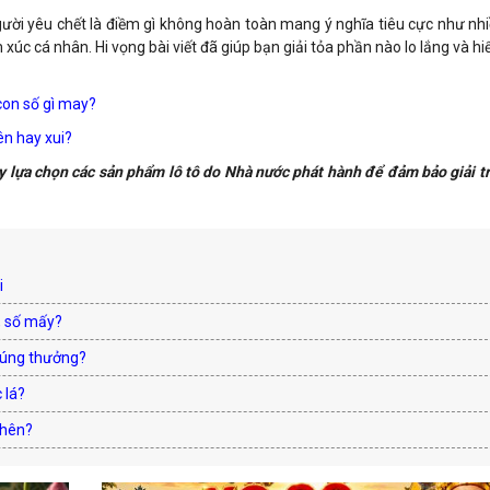
ười yêu chết là điềm gì không hoàn toàn mang ý nghĩa tiêu cực như nh
c cá nhân. Hi vọng bài viết đã giúp bạn giải tỏa phần nào lo lắng và hi
con số gì may?
ên hay xui?
y lựa chọn các sản phẩm lô tô do Nhà nước phát hành để đảm bảo giải tr
i
, số mấy?
rúng thưởng?
 lá?
 hên?