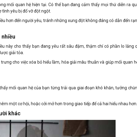
ong mối quan hệ hiện tại. Có thể bạn đang cảm thấy mọi thứ diễn ra q
 tình yêu bị đổ vỡ đột ngột.
hiều hơn đến người yêu, tránh những xung đột không đáng có dẫn đến rạn
 nhiều
iều này cho thấy bạn đang yêu rất sâu đậm, thậm chí có phần lo lắng
ược giải tỏa.
g trưng cho việc xóa bỏ hiểu lầm, hóa giải mâu thuẫn và giúp mối quan h
 thấy mối quan hệ của bạn từng trải qua giai đoạn khó khăn, tưởng ch
thêm một cơ hội, hoặc cởi mở hơn trong giao tiếp để cả hai hiểu nhau hơn
gười khác