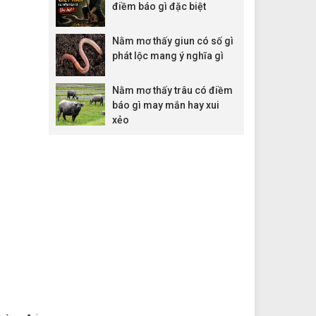
điềm báo gì đặc biệt
Nằm mơ thấy giun có số gì
phát lộc mang ý nghĩa gì
Nằm mơ thấy trâu có điềm
báo gì may mắn hay xui
xẻo