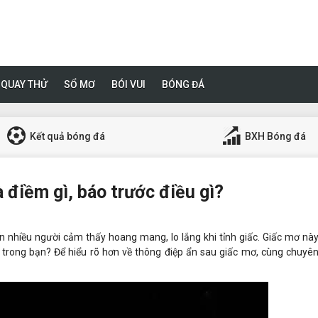
QUAY THỬ
SỔ MƠ
BÓI VUI
BÓNG ĐÁ
Kết quả bóng đá
BXH Bóng đá
 điềm gì, báo trước điều gì?
ến nhiều người cảm thấy hoang mang, lo lắng khi tỉnh giấc. Giấc mơ n
n trong bạn? Để hiểu rõ hơn về thông điệp ẩn sau giấc mơ, cùng chuy