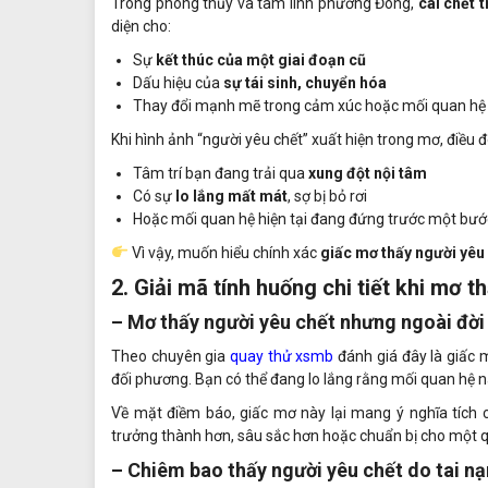
Trong phong thủy và tâm linh phương Đông,
cái chết 
diện cho:
Sự
kết thúc của một giai đoạn cũ
Dấu hiệu của
sự tái sinh, chuyển hóa
Thay đổi mạnh mẽ trong cảm xúc hoặc mối quan hệ
Khi hình ảnh “người yêu chết” xuất hiện trong mơ, điều đ
Tâm trí bạn đang trải qua
xung đột nội tâm
Có sự
lo lắng mất mát
, sợ bị bỏ rơi
Hoặc mối quan hệ hiện tại đang đứng trước một bướ
Vì vậy, muốn hiểu chính xác
giấc mơ thấy người yêu 
2. Giải mã tính huống chi tiết khi mơ t
– Mơ thấy người yêu chết nhưng ngoài đờ
Theo chuyên gia
quay thử xsmb
đánh giá đây là giấc 
đối phương. Bạn có thể đang lo lắng rằng mối quan hệ 
Về mặt điềm báo, giấc mơ này lại mang ý nghĩa tích c
trưởng thành hơn, sâu sắc hơn hoặc chuẩn bị cho một q
– Chiêm bao thấy người yêu chết do tai nạ