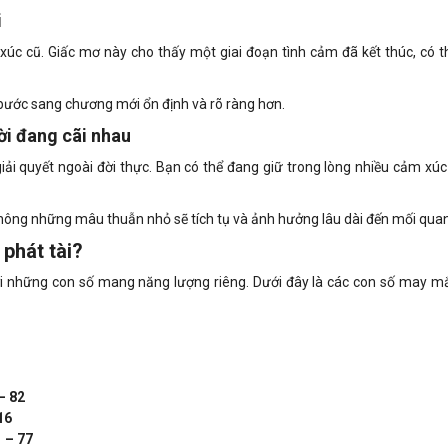
i
c cũ. Giấc mơ này cho thấy một giai đoạn tình cảm đã kết thúc, có th
 bước sang chương mới ổn định và rõ ràng hơn.
ời đang cãi nhau
ải quyết ngoài đời thực. Bạn có thể đang giữ trong lòng nhiều cảm xúc
hông những mâu thuẫn nhỏ sẽ tích tụ và ảnh hưởng lâu dài đến mối quan
 phát tài?
ới những con số mang năng lượng riêng. Dưới đây là các con số may m
–
82
16
1
–
77