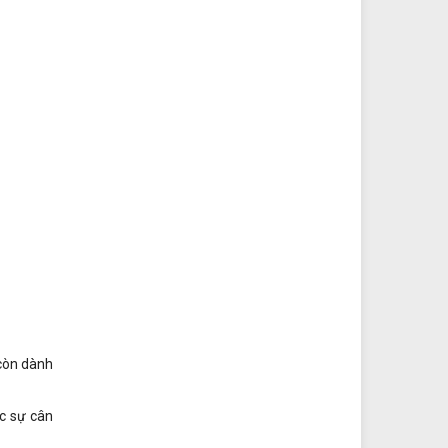
 còn dành
ợc sự cân