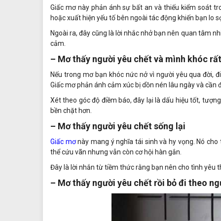
Giấc mơ này phản ánh sự bất an và thiếu kiểm soát tr
hoặc xuất hiện yếu tố bên ngoài tác động khiến bạn lo sợ
Ngoài ra, đây cũng là lời nhắc nhở bạn nên quan tâm n
cảm.
– Mơ thấy người yêu chết và mình khóc rất
Nếu trong mơ bạn khóc nức nở vì người yêu qua đời, đ
Giấc mơ phản ánh cảm xúc bị dồn nén lâu ngày và cần đ
Xét theo góc độ điềm báo, đây lại là dấu hiệu tốt, tượn
bền chặt hơn.
– Mơ thấy người yêu chết sống lại
Giấc mơ
này mang ý nghĩa tái sinh và hy vọng. Nó cho
thể cứu vãn nhưng vẫn còn cơ hội hàn gắn.
Đây là lời nhắn từ tiềm thức rằng bạn nên cho tình yêu 
– Mơ thấy người yêu chết rồi bỏ đi theo n