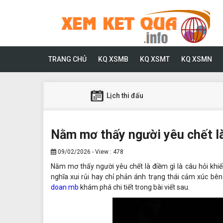
TRANG CHỦ
KQ XSMB
KQ XSMT
KQ XSMN
Lịch thi đấu
Nằm mơ thấy người yêu chết là
09/02/2026 - View : 478
Nằm mơ thấy người yêu chết là điềm gì là câu hỏi khi
nghĩa xui rủi hay chỉ phản ánh trạng thái cảm xúc bê
doan mb
khám phá chi tiết trong bài viết sau.