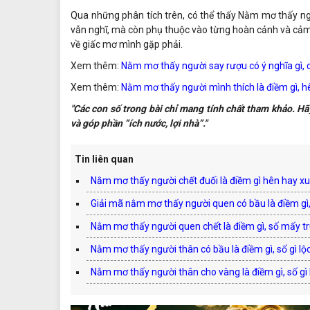
Qua những phân tích trên, có thể thấy Nằm mơ thấy ng
vẫn nghĩ, mà còn phụ thuộc vào từng hoàn cảnh và cảm xú
về giấc mơ mình gặp phải.
Xem thêm:
Nằm mơ thấy người say rượu có ý nghĩa gì, 
Xem thêm:
Nằm mơ thấy người mình thích là điềm gì, h
"Các con số trong bài chỉ mang tính chất tham khảo. Hã
và góp phần “ích nước, lợi nhà”."
Tin liên quan
Nằm mơ thấy người chết đuối là điềm gì hên hay xu
Giải mã nằm mơ thấy người quen có bầu là điềm gì
Nằm mơ thấy người quen chết là điềm gì, số mấy t
Nằm mơ thấy người thân có bầu là điềm gì, số gì lộc
Nằm mơ thấy người thân cho vàng là điềm gì, số gì