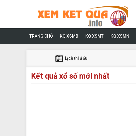
TRANG CHỦ
KQ XSMB
KQ XSMT
KQ XSMN
Lịch thi đấu
Kết quả xổ số mới nhất