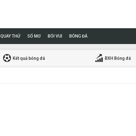
QUAY THỬ
SỔ MƠ
BÓI VUI
BÓNG ĐÁ
Kết quả bóng đá
BXH Bóng đá