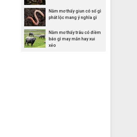
Nằm mơ thấy giun có số gì
phát lộc mang ý nghĩa gì
Nằm mơ thấy trâu có điềm
báo gì may mắn hay xui
xẻo