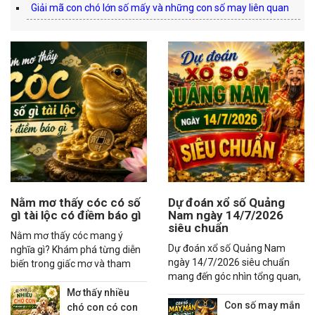
Giải mã con chó lớn số mấy và những con số may liên quan
Nằm mơ thấy cóc có số
Dự đoán xổ số Quảng
gì tài lộc có điềm báo gì
Nam ngày 14/7/2026
siêu chuẩn
Nằm mơ thấy cóc mang ý
Dự đoán xổ số Quảng Nam
nghĩa gì? Khám phá từng diễn
ngày 14/7/2026 siêu chuẩn
biến trong giấc mơ và tham
mang đến góc nhìn tổng quan,
khảo các con số may mắn liên
thống kê xu hướng và các
quan đầy đủ.
Mơ thấy nhiều
nhận định đáng quan tâm
Con số may mắn
chó con có con