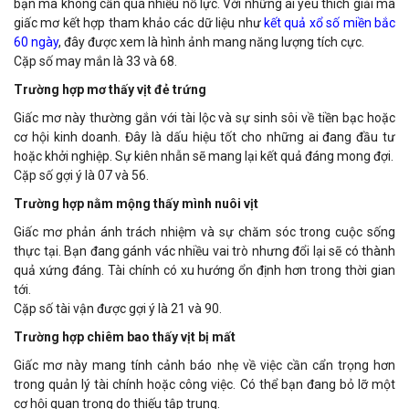
bạn mà không cần quá nhiều nỗ lực. Với những ai yêu thích giải mã
giấc mơ kết hợp tham khảo các dữ liệu như
kết quả xổ số miền bắc
60 ngày
, đây được xem là hình ảnh mang năng lượng tích cực.
Cặp số may mắn là 33 và 68.
Trường hợp mơ thấy vịt đẻ trứng
Giấc mơ này thường gắn với tài lộc và sự sinh sôi về tiền bạc hoặc
cơ hội kinh doanh. Đây là dấu hiệu tốt cho những ai đang đầu tư
hoặc khởi nghiệp. Sự kiên nhẫn sẽ mang lại kết quả đáng mong đợi.
Cặp số gợi ý là 07 và 56.
Trường hợp nằm mộng thấy mình nuôi vịt
Giấc mơ phản ánh trách nhiệm và sự chăm sóc trong cuộc sống
thực tại. Bạn đang gánh vác nhiều vai trò nhưng đổi lại sẽ có thành
quả xứng đáng. Tài chính có xu hướng ổn định hơn trong thời gian
tới.
Cặp số tài vận được gợi ý là 21 và 90.
Trường hợp chiêm bao thấy vịt bị mất
Giấc mơ này mang tính cảnh báo nhẹ về việc cần cẩn trọng hơn
trong quản lý tài chính hoặc công việc. Có thể bạn đang bỏ lỡ một
cơ hội quan trọng do thiếu tập trung.