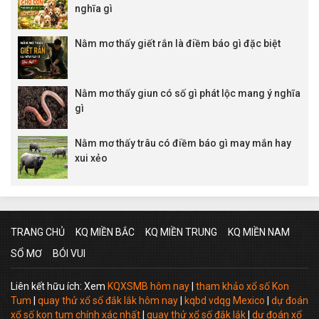
nghĩa gì
Nằm mơ thấy giết rắn là điềm báo gì đặc biệt
Nằm mơ thấy giun có số gì phát lộc mang ý nghĩa
gì
Nằm mơ thấy trâu có điềm báo gì may mắn hay
xui xẻo
TRANG CHỦ
KQ MIỀN BẮC
KQ MIỀN TRUNG
KQ MIỀN NAM
SỔ MƠ
BÓI VUI
Liên kết hữu ích: Xem
KQXSMB hôm nay
|
tham khảo xổ số Kon
Tum
|
quay thử xổ số đắk lắk hôm nay
|
kqbd vdqg Mexico
|
dự đoán
xổ số kon tum chính xác nhất
|
quay thử xổ số đắk lắk
|
dự đoán xổ