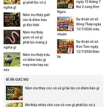
ngày 13 tháng 7
gì phát lộc có ý
thứ 2 cung Kim
nghĩa gì
Ngưu
Nằm mơ thấy giết
Dự đoán xổ số
rắn là điềm báo
Đồng Tháp ngày
gì đặc biệt
13/7/2026 siêu
Nằm mơ thấy
chuẩn
giun có số gì
Dự đoán xổ số
phát lộc mang ý
Kon Tum ngày
nghĩa gì
12/7/2026 thần
Nằm mơ thấy trâu
tài
có điềm báo gì
may mắn hay xui
xẻo
BÍ ẨN GIẤC MƠ
Nằm mơ thấy cóc có số gì tài lộc có điềm báo gì
Mơ thấy nhiều chó con có con gì phát lộc có ý