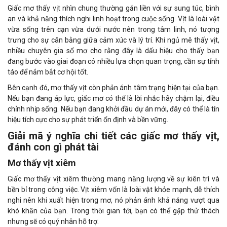
Giấc mơ thấy vịt nhìn chung thường gắn liền với sự sung túc, bình
an và khả năng thích nghi linh hoạt trong cuộc sống. Vịt là loài vật
vừa sống trên cạn vừa dưới nước nên trong tâm linh, nó tượng
trưng cho sự cân bằng giữa cảm xúc và lý trí. Khi ngủ mê thấy vịt,
nhiều chuyên gia sổ mơ cho rằng đây là dấu hiệu cho thấy bạn
đang bước vào giai đoạn có nhiều lựa chọn quan trọng, cần sự tỉnh
táo để nắm bắt cơ hội tốt.
Bên cạnh đó, mơ thấy vịt còn phản ánh tâm trạng hiện tại của bạn.
Nếu bạn đang áp lực, giấc mơ có thể là lời nhắc hãy chậm lại, điều
chỉnh nhịp sống. Nếu bạn đang khởi đầu dự án mới, đây có thể là tín
hiệu tích cực cho sự phát triển ổn định và bền vững.
Giải mã ý nghĩa chi tiết các giấc mơ thấy vịt,
đánh con gì phát tài
Mơ thấy vịt xiêm
Giấc mơ thấy vịt xiêm thường mang năng lượng về sự kiên trì và
bền bỉ trong công việc. Vịt xiêm vốn là loài vật khỏe mạnh, dễ thích
nghi nên khi xuất hiện trong mơ, nó phản ánh khả năng vượt qua
khó khăn của bạn. Trong thời gian tới, bạn có thể gặp thử thách
nhưng sẽ có quý nhân hỗ trợ.