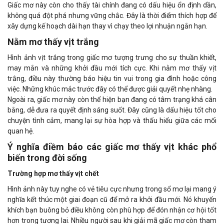
Giấc mơ này còn cho thấy tài chính đang có dấu hiệu ổn định dần,
không quá đột phá nhưng vững chắc. Đây là thời điểm thích hợp để
xây dựng kế hoạch dài hạn thay vì chạy theo lợi nhuận ngắn hạn.
Nằm mơ thấy vịt trắng
Hình ảnh vịt trắng trong giấc mơ tượng trưng cho sự thuần khiết,
may mắn và những khởi đầu mới tích cực. Khi nằm mơ thấy vịt
trắng, điều này thường báo hiệu tin vui trong gia đình hoặc công
việc. Những khúc mắc trước đây có thể được giải quyết nhẹ nhàng.
Ngoài ra, giấc mơ này còn thể hiện bạn đang có tâm trạng khá cân
bằng, dễ đưa ra quyết định sáng suốt. Đây cũng là dấu hiệu tốt cho
chuyện tình cảm, mang lại sự hòa hợp và thấu hiểu giữa các mối
quan hệ.
Ý nghĩa điềm báo các giấc mơ thấy vịt khác phổ
biến trong đời sống
Trường hợp mơ thấy vịt chết
Hình ảnh này tuy nghe có vẻ tiêu cực nhưng trong sổ mơ lại mang ý
nghĩa kết thúc một giai đoạn cũ để mở ra khởi đầu mới. Nó khuyến
khích bạn buông bỏ điều không còn phù hợp để đón nhận cơ hội tốt
hơn trong tương lai. Nhiều người sau khi giải mã giấc mơ còn tham