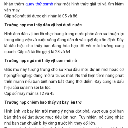
khảo thêm
quay thử xsmb
như một hình thức giải trí và tìm kiếm
vận may.
Cặp số phát tài được ghi nhận là 05 và 86.
Trường hợp mơ thấy đàn vịt bơi dưới nước
Hình ảnh đàn vịt bơi lội nhẹ nhàng trong nước phản ánh sự thuận lợi
trong công việc và cuộc sống đang dần đi vào quỹ đạo ổn định. Đây
là dấu hiệu cho thấy bạn đang hòa hợp tốt với môi trường xung
quanh. Cặp số tài lộc gợi ý là 28 và 64.
Trường hợp ngủ mê thấy vịt con mới nở
Giấc mơ này tượng trưng cho sự khởi đầu mới, dự án mới hoặc cơ
hội nghề nghiệp đang mở ra trước mắt. Nó thể hiện tiềm năng phát
triển mạnh nếu bạn biết nắm bắt đúng thời điểm. Đây cũng là dấu
hiệu của sự sinh sôi tài lộc.
Cặp số may mắn là 12 và 45.
Trường hợp chiêm bao thấy vịt bay lên trời
Hình ảnh vịt bay lên trời mang ý nghĩa đột phá, vượt qua giới hạn
bản thân để đạt được mục tiêu lớn hơn. Tuy nhiên, nó cũng nhắc
nhở bạn cần chuẩn bị kỹ càng trước khi thay đổi lớn.