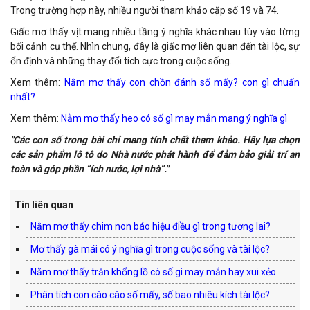
Trong trường hợp này, nhiều người tham khảo cặp số 19 và 74.
Giấc mơ thấy vịt mang nhiều tầng ý nghĩa khác nhau tùy vào từng
bối cảnh cụ thể. Nhìn chung, đây là giấc mơ liên quan đến tài lộc, sự
ổn định và những thay đổi tích cực trong cuộc sống.
Xem thêm:
Nằm mơ thấy con chồn đánh số mấy? con gì chuẩn
nhất?
Xem thêm:
Nằm mơ thấy heo có số gì may mắn mang ý nghĩa gì
"Các con số trong bài chỉ mang tính chất tham khảo. Hãy lựa chọn
các sản phẩm lô tô do Nhà nước phát hành để đảm bảo giải trí an
toàn và góp phần “ích nước, lợi nhà”."
Tin liên quan
Nằm mơ thấy chim non báo hiệu điều gì trong tương lai?
Mơ thấy gà mái có ý nghĩa gì trong cuộc sống và tài lộc?
Nằm mơ thấy trăn khổng lồ có số gì may mắn hay xui xẻo
Phân tích con cào cào số mấy, số bao nhiêu kích tài lộc?