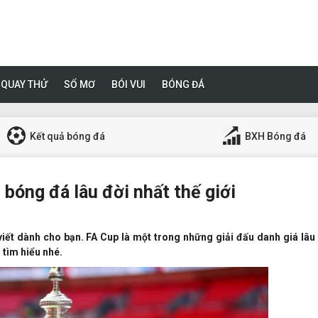
QUAY THỬ
SỔ MƠ
BÓI VUI
BÓNG ĐÁ
Kết quả bóng đá
BXH Bóng đá
i bóng đá lâu đời nhất thế giới
 viết dành cho bạn. FA Cup là một trong những giải đấu danh giá lâu
á
tìm hiểu nhé.