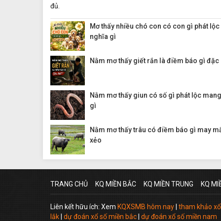
đủ.
Mơ thấy nhiều chó con có con gì phát lộc
nghĩa gì
Nằm mơ thấy giết rắn là điềm báo gì đặc 
Nằm mơ thấy giun có số gì phát lộc mang
gì
Nằm mơ thấy trâu có điềm báo gì may mắ
xẻo
TRANG CHỦ
KQ MIỀN BẮC
KQ MIỀN TRUNG
KQ MI
Liên kết hữu ích: Xem
KQXSMB hôm nay
|
tham khảo xổ
lắk
|
dự đoán xổ số miền bắc
|
dự đoán xổ số miền nam