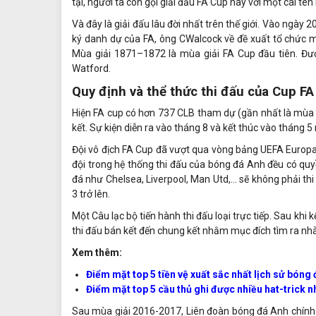
tại, người ta còn gọi giải đấu FA Cup này với một cái tê
Và đây là giải đấu lâu đời nhất trên thế giới. Vào ngà
ký danh dự của FA, ông CWalcock về đề xuất tổ chức một
Mùa giải 1871–1872 là mùa giải FA Cup đầu tiên. Đươ
Watford.
Quy định và thể thức thi đấu của Cup FA
Hiện FA cup có hơn 737 CLB tham dự (gần nhất là mùa g
kết. Sự kiện diễn ra vào tháng 8 và kết thúc vào tháng 
Đội vô địch FA Cup đã vượt qua vòng bảng UEFA Europa 
đội trong hệ thống thi đấu của bóng đá Anh đều có qu
đá như Chelsea, Liverpool, Man Utd,… sẽ không phải thi
3 trở lên.
Một Câu lạc bộ tiến hành thi đấu loại trực tiếp. Sau khi 
thi đấu bán kết đến chung kết nhằm mục đích tìm ra nhà
Xem thêm:
Điểm mặt top 5 tiền vệ xuất sắc nhất lịch sử bóng 
Điểm mặt top 5 cầu thủ ghi được nhiều hat-trick nh
Sau mùa giải 2016-2017, Liên đoàn bóng đá Anh chính t