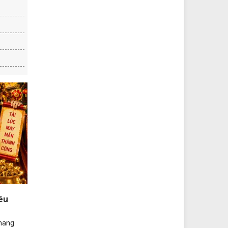
êu
mang