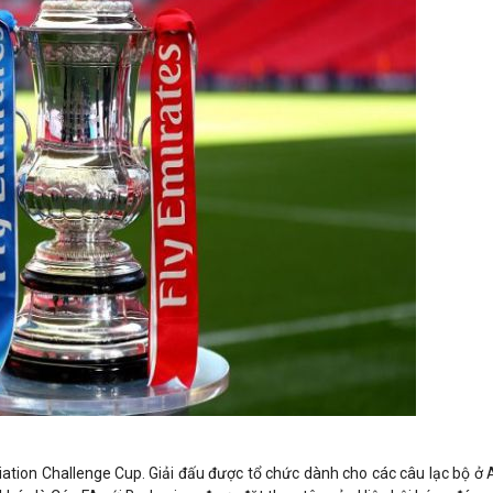
ciation Challenge Cup. Giải đấu được tổ chức dành cho các câu lạc bộ ở 