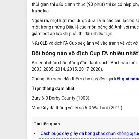
thời gian thi đấu chính thức (90 phút) thì sẽ có hiệp 
trước kia.
Ngoài ra, một luật mới được đưa ra là các câu lạc bộ s
một trong những Điều lệ của môn bóng đá Anh với mục đ
giảm bớt áp lực khi phải thi đấu nhiều trận.
Nếu CLB vô địch FA Cup sẽ giành vé vào tranh vé vớt vớ
Đội bóng nào vô địch Cup FA nhiều nhất
Arsenal chắc chắn đứng đầu danh sách. Bởi Pháo thủ s
2003, 2005, 2014, 2015, 2017, 2020).
Chúng tôi mang đến thêm cho quý đọc giả
kết quả bón
Trận thắng đậm nhất
Bury 6-0 Derby County (1903).
Man City đã thắng với tỷ số 6-0 Watford (2019).
Tin liên quan
Cách buộc dây giày đá bóng chắc chắn không bị tu