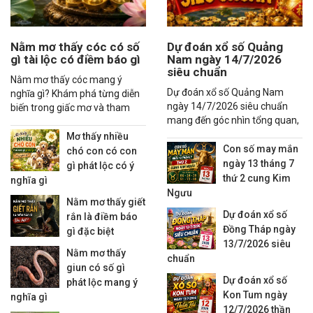
Nằm mơ thấy cóc có số
Dự đoán xổ số Quảng
gì tài lộc có điềm báo gì
Nam ngày 14/7/2026
siêu chuẩn
Nằm mơ thấy cóc mang ý
Dự đoán xổ số Quảng Nam
nghĩa gì? Khám phá từng diễn
ngày 14/7/2026 siêu chuẩn
biến trong giấc mơ và tham
mang đến góc nhìn tổng quan,
khảo các con số may mắn liên
thống kê xu hướng và các
quan đầy đủ.
Mơ thấy nhiều
nhận định đáng quan tâm
Con số may mắn
chó con có con
ngày 13 tháng 7
gì phát lộc có ý
thứ 2 cung Kim
nghĩa gì
Ngưu
Nằm mơ thấy giết
Dự đoán xổ số
rắn là điềm báo
Đồng Tháp ngày
gì đặc biệt
13/7/2026 siêu
Nằm mơ thấy
chuẩn
giun có số gì
Dự đoán xổ số
phát lộc mang ý
Kon Tum ngày
nghĩa gì
12/7/2026 thần