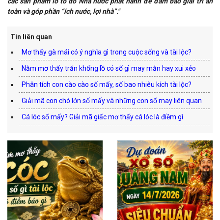
các sản phẩm lô tô do Nhà nước phát hành để đảm bảo giải trí an
toàn và góp phần “ích nước, lợi nhà”."
Tin liên quan
Mơ thấy gà mái có ý nghĩa gì trong cuộc sống và tài lộc?
Nằm mơ thấy trăn khổng lồ có số gì may mắn hay xui xẻo
Phân tích con cào cào số mấy, số bao nhiêu kích tài lộc?
Giải mã con chó lớn số mấy và những con số may liên quan
Cá lóc số mấy? Giải mã giấc mơ thấy cá lóc là điềm gì