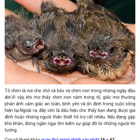
Tổ chim là nơi che chở và bảo vệ chim non trong những ngày đầu
đời.Vì vậy, khi mơ thấy chim non nằm trong tổ, giấc mơ thường
phản ánh cảm giác an toàn, bình yên và ổn định trong cuộc sống
hiện tại.Ngoài ra, đây còn là dấu hiệu cho thấy bạn đang được gia
đình hoặc những người thân thiết hỗ trợ rất nhiều. Nếu đang gặp
khó khăn, đừng ngần ngại tìm kiếm sự giúp đỡ từ những người tin
tưởng.
Con số tham khảo
quay thử xsmt chính xác nhất
:
16 – 61