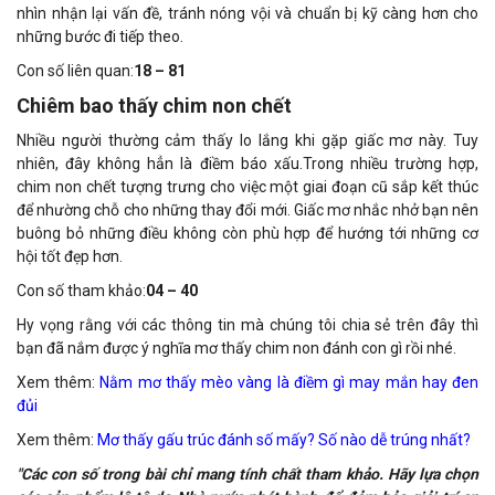
nhìn nhận lại vấn đề, tránh nóng vội và chuẩn bị kỹ càng hơn cho
những bước đi tiếp theo.
Con số liên quan:
18 – 81
Chiêm bao thấy chim non chết
Nhiều người thường cảm thấy lo lắng khi gặp giấc mơ này. Tuy
nhiên, đây không hẳn là điềm báo xấu.Trong nhiều trường hợp,
chim non chết tượng trưng cho việc một giai đoạn cũ sắp kết thúc
để nhường chỗ cho những thay đổi mới. Giấc mơ nhắc nhở bạn nên
buông bỏ những điều không còn phù hợp để hướng tới những cơ
hội tốt đẹp hơn.
Con số tham khảo:
04 – 40
Hy vọng rằng với các thông tin mà chúng tôi chia sẻ trên đây thì
bạn đã nắm được ý nghĩa mơ thấy chim non đánh con gì rồi nhé.
Xem thêm:
Nằm mơ thấy mèo vàng là điềm gì may mắn hay đen
đủi
Xem thêm:
Mơ thấy gấu trúc đánh số mấy? Số nào dễ trúng nhất?
"Các con số trong bài chỉ mang tính chất tham khảo. Hãy lựa chọn