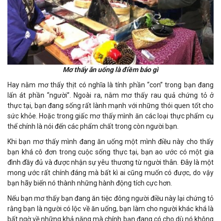
Mơ thấy ăn uống là điềm báo gì
Hay nằm mơ thấy thịt có nghĩa là tính phần “con” trong bạn đang
lấn át phần “người”. Ngoài ra, nằm mơ thấy rau quả chứng tỏ ở
thực tại, bạn đang sống rất lành mạnh với những thói quen tốt cho
sức khỏe. Hoặc trong giấc mơ thấy mình ăn các loại thực phẩm cụ
thể chính là nói đến các phẩm chất trong còn người bạn.
Khi bạn mơ thấy mình đang ăn uống một mình điều này cho thấy
bạn khá cô đơn trong cuộc sống thực tại, bạn ao ước có một gia
đình đầy đủ và được nhận sự yêu thương từ người thân. Đây là một
mong ước rất chính đáng mà bất kì ai cũng muốn có được, do vậy
bạn hãy biến nó thành những hành động tích cực hơn.
Nếu bạn mơ thấy bạn đang ăn tiệc đông người điều này lại chứng tỏ
rằng bạn là người có lộc về ăn uống, bạn làm cho người khác khá là
bất ngờ về những khả năng mà chính bạn đang có cho dù nó không