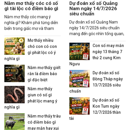
Nằm mơ thấy cóc có số
Dự đoán xổ số Quảng
gì tài lộc có điềm báo gì
Nam ngày 14/7/2026
siêu chuẩn
Nằm mơ thấy cóc mang ý
Dự đoán xổ số Quảng Nam
nghĩa gì? Khám phá từng diễn
ngày 14/7/2026 siêu chuẩn
biến trong giấc mơ và tham
mang đến góc nhìn tổng quan,
khảo các con số may mắn liên
thống kê xu hướng và các
quan đầy đủ.
Mơ thấy nhiều
nhận định đáng quan tâm
Con số may mắn
chó con có con
ngày 13 tháng 7
gì phát lộc có ý
thứ 2 cung Kim
nghĩa gì
Ngưu
Nằm mơ thấy giết
Dự đoán xổ số
rắn là điềm báo
Đồng Tháp ngày
gì đặc biệt
13/7/2026 siêu
Nằm mơ thấy
chuẩn
giun có số gì
Dự đoán xổ số
phát lộc mang ý
Kon Tum ngày
nghĩa gì
12/7/2026 thần
Nằm mơ thấy trâu
tài
có điềm báo gì
may mắn hay xui