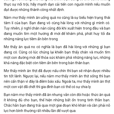
thực sự nổi trội, hãy mạnh dạn cải tiến con người mình nếu muốn
đạt được những thành công nhất định.
Nằm mơ thấy mình ăn uống quá no cũng là sự biểu hiện trạng thái
tâm lí của bạn. Bạn đang vô cùng hài lòng với những gì mình có.
Tuy nhiên, ý nghĩ chán nản cũng đôi khi xuất hiện trong đầu và bạn
đang muốn tìm một hướng đi mới để khám phá, phát huy tối đa
những năng lực tiềm ẩn bên trong.
Mơ thấy ăn quá no có nghĩa là bạn đã hài lòng với những gì bạn
đang có. Cũng có lúc chúng lại khiến bạn thấy chán và muốn tìm
một con đường mới để thỏa sức khám phá những năng lực, những
khả năng đặc biệt còn tiềm ẩn bên trong bản thân bạn.
Mơ thấy mình ăn thịt đã được nấu chín thì bạn sẽ nhận được nhiều
tin tốt lành. Ngược lại, nếu nằm mơ thấy mình ăn thịt sống thì bạn
nên cẩn thận vì đây là điềm báo xấu. Ngoài ta, mơ thấy mình ăn thịt
một con vật đã chết thì gia đình bạn có thể có sự chia ly.
Bạn nằm mơ thấy mình đã ăn nhưng vẫn còn đói hoặc thức ăn quá
ít không đủ cho bạn, thể hiện những bất ổn trong tinh thần bạn.
Chắc hẳn bạn đang trải qua một giai đoạn khó khăn và cần phải nỗ
lực hơn bình thường rất nhiều lần để vượt qua.