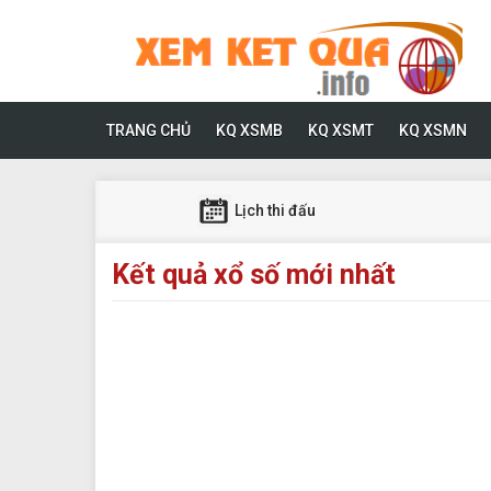
TRANG CHỦ
KQ XSMB
KQ XSMT
KQ XSMN
Lịch thi đấu
Kết quả xổ số mới nhất