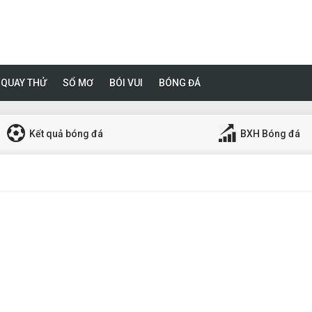
QUAY THỬ
SỔ MƠ
BÓI VUI
BÓNG ĐÁ
Kết quả bóng đá
BXH Bóng đá