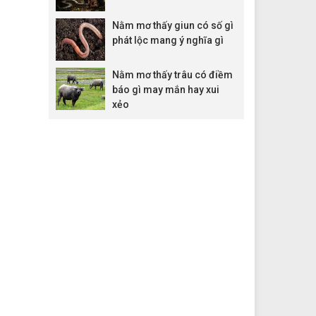
Nằm mơ thấy giun có số gì
phát lộc mang ý nghĩa gì
Nằm mơ thấy trâu có điềm
báo gì may mắn hay xui
xẻo