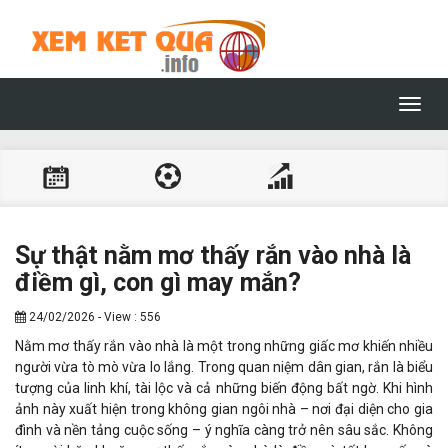
Toggl
navig
Sự thật nằm mơ thấy rắn vào nhà là
điềm gì, con gì may mắn?
24/02/2026 - View : 556
Nằm mơ thấy rắn vào nhà là một trong những giấc mơ khiến nhiều
người vừa tò mò vừa lo lắng. Trong quan niệm dân gian, rắn là biểu
tượng của linh khí, tài lộc và cả những biến động bất ngờ. Khi hình
ảnh này xuất hiện trong không gian ngôi nhà – nơi đại diện cho gia
đình và nền tảng cuộc sống – ý nghĩa càng trở nên sâu sắc. Không