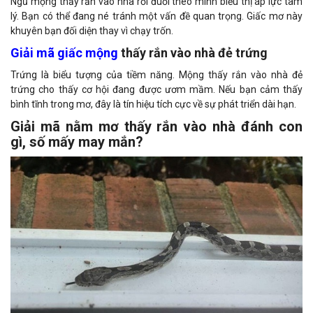
Ngủ mộng thấy rắn vào nhà rồi đuổi theo mình biểu thị áp lực tâm
lý. Bạn có thể đang né tránh một vấn đề quan trọng. Giấc mơ này
khuyên bạn đối diện thay vì chạy trốn.
Giải mã giấc mộng
thấy rắn vào nhà đẻ trứng
Trứng là biểu tượng của tiềm năng. Mộng thấy rắn vào nhà đẻ
trứng cho thấy cơ hội đang được ươm mầm. Nếu bạn cảm thấy
bình tĩnh trong mơ, đây là tín hiệu tích cực về sự phát triển dài hạn.
Giải mã nằm mơ thấy rắn vào nhà đánh con
gì, số mấy may mắn?