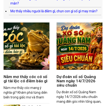
mắn?
Mơ thấy nhiều người là điềm gì, chọn con gì số gì may mắn?
Nằm mơ thấy cóc có số
Dự đoán xổ số Quảng
gì tài lộc có điềm báo gì
Nam ngày 14/7/2026
siêu chuẩn
Nằm mơ thấy cóc mang ý
Dự đoán xổ số Quảng Nam
nghĩa gì? Khám phá từng diễn
ngày 14/7/2026 siêu chuẩn
biến trong giấc mơ và tham
mang đến góc nhìn tổng quan,
khảo các con số may mắn liên