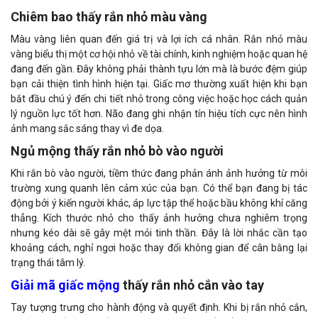
Chiêm bao thấy rắn nhỏ màu vàng
Màu vàng liên quan đến giá trị và lợi ích cá nhân. Rắn nhỏ màu
vàng biểu thị một cơ hội nhỏ về tài chính, kinh nghiệm hoặc quan hệ
đang đến gần. Đây không phải thành tựu lớn mà là bước đệm giúp
bạn cải thiện tình hình hiện tại. Giấc mơ thường xuất hiện khi bạn
bắt đầu chú ý đến chi tiết nhỏ trong công việc hoặc học cách quản
lý nguồn lực tốt hơn. Não đang ghi nhận tín hiệu tích cực nên hình
ảnh mang sắc sáng thay vì đe dọa.
Ngủ mộng thấy rắn nhỏ bò vào người
Khi rắn bò vào người, tiềm thức đang phản ánh ảnh hưởng từ môi
trường xung quanh lên cảm xúc của bạn. Có thể bạn đang bị tác
động bởi ý kiến người khác, áp lực tập thể hoặc bầu không khí căng
thẳng. Kích thước nhỏ cho thấy ảnh hưởng chưa nghiêm trọng
nhưng kéo dài sẽ gây mệt mỏi tinh thần. Đây là lời nhắc cần tạo
khoảng cách, nghỉ ngơi hoặc thay đổi không gian để cân bằng lại
trạng thái tâm lý.
Giải mã giấc mộng
thấy rắn nhỏ cắn vào tay
Tay tượng trưng cho hành động và quyết định. Khi bị rắn nhỏ cắn,