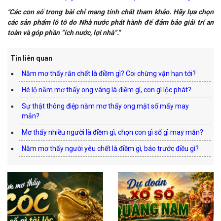
"Các con số trong bài chỉ mang tính chất tham khảo. Hãy lựa chọn
các sản phẩm lô tô do Nhà nước phát hành để đảm bảo giải trí an
toàn và góp phần “ích nước, lợi nhà”."
Tin liên quan
Nằm mơ thấy rắn chết là điềm gì? Coi chừng vận hạn tới?
Hé lộ nằm mơ thấy ong vàng là điềm gì, con gì lộc phát?
Sự thật thông điệp nằm mơ thấy ong mật số mấy may
mắn?
Mơ thấy nhiều người là điềm gì, chọn con gì số gì may mắn?
Nằm mơ thấy người yêu chết là điềm gì, báo trước điều gì?