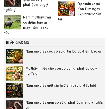
Dự đoán xổ số
phát lộc mang ý
Kon Tum ngày
nghĩa gì
12/7/2026 thần
Nằm mơ thấy trâu
tài
có điềm báo gì
may mắn hay xui
xẻo
BÍ ẨN GIẤC MƠ
Nằm mơ thấy cóc có số gì tài lộc có điềm báo gì
Mơ thấy nhiều chó con có con gì phát lộc có ý
nghĩa gì
Nằm mơ thấy giết rắn là điềm báo gì đặc biệt
Nằm mơ thấy giun có số gì phát lộc mang ý nghĩa
gì