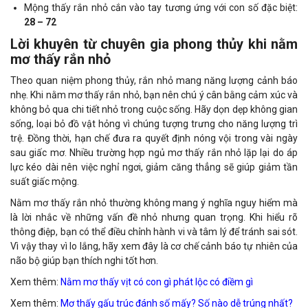
Mộng thấy rắn nhỏ cắn vào tay tương ứng với con số đặc biệt:
28 – 72
Lời khuyên từ chuyên gia phong thủy khi nằm
mơ thấy rắn nhỏ
Theo quan niệm phong thủy, rắn nhỏ mang năng lượng cảnh báo
nhẹ. Khi nằm mơ thấy rắn nhỏ, bạn nên chú ý cân bằng cảm xúc và
không bỏ qua chi tiết nhỏ trong cuộc sống. Hãy dọn dẹp không gian
sống, loại bỏ đồ vật hỏng vì chúng tượng trưng cho năng lượng trì
trệ. Đồng thời, hạn chế đưa ra quyết định nóng vội trong vài ngày
sau giấc mơ. Nhiều trường hợp ngủ mơ thấy rắn nhỏ lặp lại do áp
lực kéo dài nên việc nghỉ ngơi, giảm căng thẳng sẽ giúp giảm tần
suất giấc mộng.
Nằm mơ thấy rắn nhỏ thường không mang ý nghĩa nguy hiểm mà
là lời nhắc về những vấn đề nhỏ nhưng quan trọng. Khi hiểu rõ
thông điệp, bạn có thể điều chỉnh hành vi và tâm lý để tránh sai sót.
Vì vậy thay vì lo lắng, hãy xem đây là cơ chế cảnh báo tự nhiên của
não bộ giúp bạn thích nghi tốt hơn.
Xem thêm:
Nằm mơ thấy vịt có con gì phát lộc có điềm gì
Xem thêm:
Mơ thấy gấu trúc đánh số mấy? Số nào dễ trúng nhất?