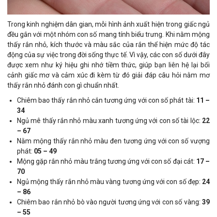
Trong kinh nghiệm dân gian, mỗi hình ảnh xuất hiện trong giấc ngủ
đều gắn với một nhóm con số mang tính biểu trưng. Khi nằm mộng
thấy rắn nhỏ, kích thước và màu sắc của rắn thể hiện mức độ tác
động của sự việc trong đời sống thực tế. Vì vậy, các con số dưới đây
được xem như ký hiệu ghi nhớ tiềm thức, giúp bạn liên hệ lại bối
cảnh giấc mơ và cảm xúc đi kèm từ đó giải đáp câu hỏi nằm mơ
thấy rắn nhỏ đánh con gì chuẩn nhất.
Chiêm bao thấy rắn nhỏ cắn tương ứng với con số phát tài:
11 –
34
Ngủ mê thấy rắn nhỏ màu xanh tương ứng với con số tài lộc:
22
– 67
Nằm mộng thấy rắn nhỏ màu đen tương ứng với con số vượng
phát:
05 – 49
Mộng gặp rắn nhỏ màu trắng tương ứng với con số đại cát:
17 –
70
Ngủ mộng thấy rắn nhỏ màu vàng tương ứng với con số đẹp:
24
– 86
Chiêm bao rắn nhỏ bò vào người tương ứng với con số vàng:
39
– 55