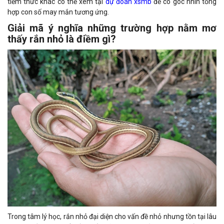
tiềm thức khác có thể xem tại
dự đoán xsmb
để có góc nhìn tổng
hợp con số may mắn tương ứng.
Giải mã ý nghĩa những trường hợp nằm mơ
thấy rắn nhỏ là điềm gì?
Trong tâm lý học, rắn nhỏ đại diện cho vấn đề nhỏ nhưng tồn tại lâu