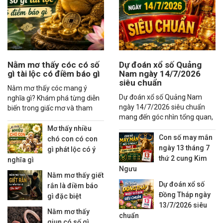
Nằm mơ thấy cóc có số
Dự đoán xổ số Quảng
gì tài lộc có điềm báo gì
Nam ngày 14/7/2026
siêu chuẩn
Nằm mơ thấy cóc mang ý
Dự đoán xổ số Quảng Nam
nghĩa gì? Khám phá từng diễn
ngày 14/7/2026 siêu chuẩn
biến trong giấc mơ và tham
mang đến góc nhìn tổng quan,
khảo các con số may mắn liên
thống kê xu hướng và các
quan đầy đủ.
Mơ thấy nhiều
nhận định đáng quan tâm
Con số may mắn
chó con có con
ngày 13 tháng 7
gì phát lộc có ý
thứ 2 cung Kim
nghĩa gì
Ngưu
Nằm mơ thấy giết
Dự đoán xổ số
rắn là điềm báo
Đồng Tháp ngày
gì đặc biệt
13/7/2026 siêu
Nằm mơ thấy
chuẩn
giun có số gì