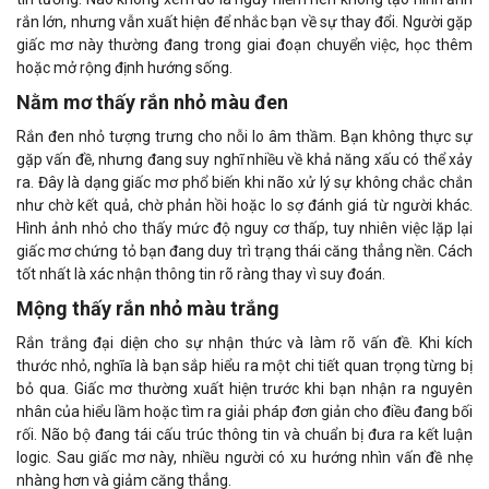
rắn lớn, nhưng vẫn xuất hiện để nhắc bạn về sự thay đổi. Người gặp
giấc mơ này thường đang trong giai đoạn chuyển việc, học thêm
hoặc mở rộng định hướng sống.
Nằm mơ thấy rắn nhỏ màu đen
Rắn đen nhỏ tượng trưng cho nỗi lo âm thầm. Bạn không thực sự
gặp vấn đề, nhưng đang suy nghĩ nhiều về khả năng xấu có thể xảy
ra. Đây là dạng giấc mơ phổ biến khi não xử lý sự không chắc chắn
như chờ kết quả, chờ phản hồi hoặc lo sợ đánh giá từ người khác.
Hình ảnh nhỏ cho thấy mức độ nguy cơ thấp, tuy nhiên việc lặp lại
giấc mơ chứng tỏ bạn đang duy trì trạng thái căng thẳng nền. Cách
tốt nhất là xác nhận thông tin rõ ràng thay vì suy đoán.
Mộng thấy rắn nhỏ màu trắng
Rắn trắng đại diện cho sự nhận thức và làm rõ vấn đề. Khi kích
thước nhỏ, nghĩa là bạn sắp hiểu ra một chi tiết quan trọng từng bị
bỏ qua. Giấc mơ thường xuất hiện trước khi bạn nhận ra nguyên
nhân của hiểu lầm hoặc tìm ra giải pháp đơn giản cho điều đang bối
rối. Não bộ đang tái cấu trúc thông tin và chuẩn bị đưa ra kết luận
logic. Sau giấc mơ này, nhiều người có xu hướng nhìn vấn đề nhẹ
nhàng hơn và giảm căng thẳng.