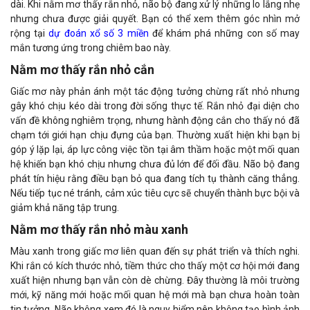
dài. Khi nằm mơ thấy rắn nhỏ, não bộ đang xử lý những lo lắng nhẹ
nhưng chưa được giải quyết. Bạn có thể xem thêm góc nhìn mở
rộng tại
dự đoán xổ số 3 miền
để khám phá những con số may
mắn tương ứng trong chiêm bao này.
Nằm mơ thấy rắn nhỏ cắn
Giấc mơ này phản ánh một tác động tưởng chừng rất nhỏ nhưng
gây khó chịu kéo dài trong đời sống thực tế. Rắn nhỏ đại diện cho
vấn đề không nghiêm trọng, nhưng hành động cắn cho thấy nó đã
chạm tới giới hạn chịu đựng của bạn. Thường xuất hiện khi bạn bị
góp ý lặp lại, áp lực công việc tồn tại âm thầm hoặc một mối quan
hệ khiến bạn khó chịu nhưng chưa đủ lớn để đối đầu. Não bộ đang
phát tín hiệu rằng điều bạn bỏ qua đang tích tụ thành căng thẳng.
Nếu tiếp tục né tránh, cảm xúc tiêu cực sẽ chuyển thành bực bội và
giảm khả năng tập trung.
Nằm mơ thấy rắn nhỏ màu xanh
Màu xanh trong giấc mơ liên quan đến sự phát triển và thích nghi.
Khi rắn có kích thước nhỏ, tiềm thức cho thấy một cơ hội mới đang
xuất hiện nhưng bạn vẫn còn dè chừng. Đây thường là môi trường
mới, kỹ năng mới hoặc mối quan hệ mới mà bạn chưa hoàn toàn
tin tưởng. Não không xem đó là nguy hiểm nên không tạo hình ảnh