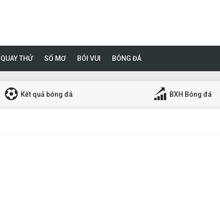
QUAY THỬ
SỔ MƠ
BÓI VUI
BÓNG ĐÁ
Kết quả bóng đá
BXH Bóng đá