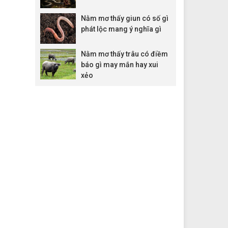
Nằm mơ thấy giun có số gì
phát lộc mang ý nghĩa gì
Nằm mơ thấy trâu có điềm
báo gì may mắn hay xui
xẻo