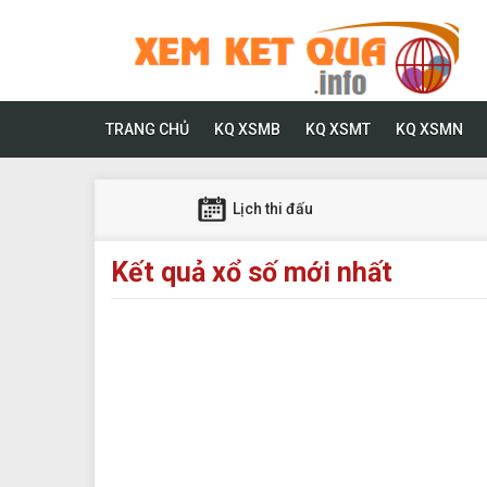
TRANG CHỦ
KQ XSMB
KQ XSMT
KQ XSMN
Lịch thi đấu
Kết quả xổ số mới nhất