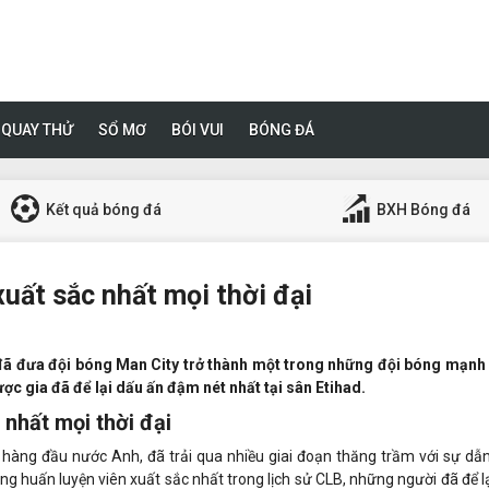
QUAY THỬ
SỔ MƠ
BÓI VUI
BÓNG ĐÁ
Kết quả bóng đá
BXH Bóng đá
uất sắc nhất mọi thời đại
 đã đưa đội bóng Man City trở thành một trong những đội bóng mạnh 
ược gia đã để lại dấu ấn đậm nét nhất tại sân Etihad.
 nhất mọi thời đại
hàng đầu nước Anh, đã trải qua nhiều giai đoạn thăng trầm với sự dẫ
ng huấn luyện viên xuất sắc nhất trong lịch sử CLB, những người đã để l