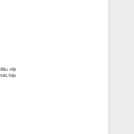
 đấu, xây
 mắt, hấp