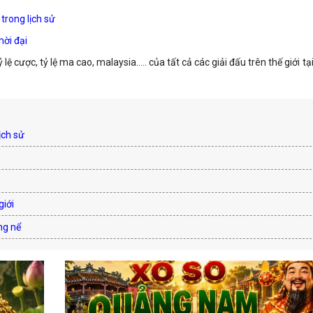
trong lịch sử
hời đại
ỷ lệ cược, tỷ lệ ma cao, malaysia..… của tất cả các giải đấu trên thế giới t
ịch sử
giới
ng nể