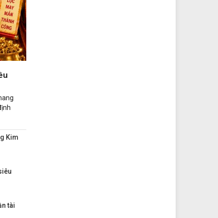
êu
mang
định
ng Kim
siêu
n tài