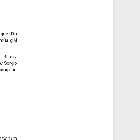
eague đầu
mùa giải
ng đã xây
hư Sergio
 công sau
an từ năm