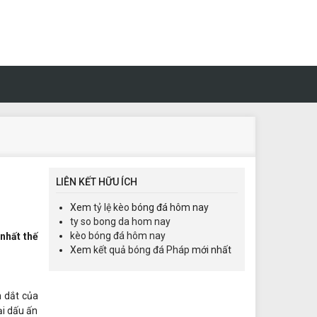
LIÊN KẾT HỮU ÍCH
Xem
tỷ lệ kèo
bóng đá hôm nay
ty so bong da hom nay
kèo bóng đá hôm nay
nhất thế
Xem
kết quả bóng đá Pháp
mới nhất
n dắt của
ại dấu ấn