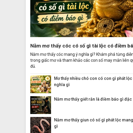
Nằm mơ thấy cóc có số gì tài lộc có điềm bá
Nằm mơ thấy cóc mang ý nghĩa gì? Khám phá từng diễn
trong giấc mơ và tham khảo các con số may mắn liên 
đủ.
Mơ thấy nhiều chó con có con gì phát lộc
nghĩa gì
Nằm mơ thấy giết rắn là điềm báo gì đặc 
Nằm mơ thấy giun có số gì phát lộc mang
gì