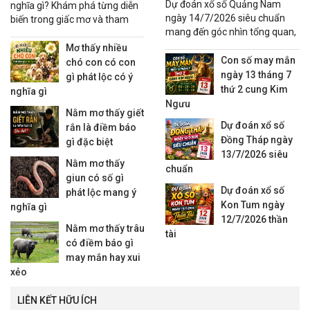
Dự đoán xổ số Quảng Nam
nghĩa gì? Khám phá từng diễn
ngày 14/7/2026 siêu chuẩn
biến trong giấc mơ và tham
mang đến góc nhìn tổng quan,
khảo các con số may mắn liên
thống kê xu hướng và các
quan đầy đủ.
Mơ thấy nhiều
nhận định đáng quan tâm
Con số may mắn
chó con có con
ngày 13 tháng 7
gì phát lộc có ý
thứ 2 cung Kim
nghĩa gì
Ngưu
Nằm mơ thấy giết
Dự đoán xổ số
rắn là điềm báo
Đồng Tháp ngày
gì đặc biệt
13/7/2026 siêu
Nằm mơ thấy
chuẩn
giun có số gì
Dự đoán xổ số
phát lộc mang ý
Kon Tum ngày
nghĩa gì
12/7/2026 thần
Nằm mơ thấy trâu
tài
có điềm báo gì
may mắn hay xui
xẻo
LIÊN KẾT HỮU ÍCH