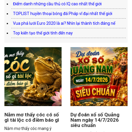
Điểm danh những cầu thủ có IQ cao nhất thế giới
TOPLIST huyền thoại bóng đá Pháp vĩ đại nhất thế giới
Vua phá lưới Euro 2020 là ai? Nhìn lại thành tích đáng nể
Top kiến tạo thế giới tính đến nay
Nằm mơ thấy cóc có số
Dự đoán xổ số Quảng
gì tài lộc có điềm báo gì
Nam ngày 14/7/2026
siêu chuẩn
Nằm mơ thấy cóc mang ý