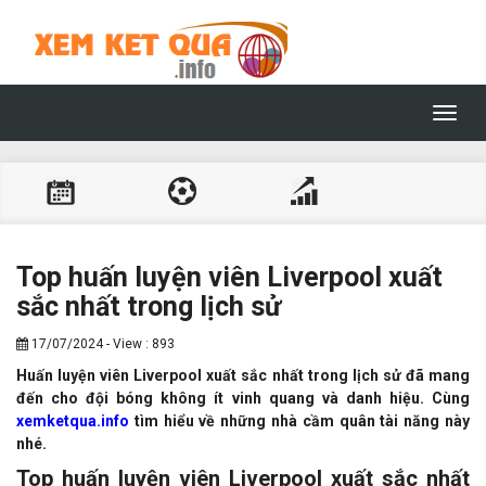
Toggl
navig
Top huấn luyện viên Liverpool xuất
sắc nhất trong lịch sử
17/07/2024 - View : 893
Huấn luyện viên Liverpool xuất sắc nhất trong lịch sử đã mang
đến cho đội bóng không ít vinh quang và danh hiệu. Cùng
xemketqua.info
tìm hiểu về những nhà cầm quân tài năng này
nhé.
Top huấn luyện viên Liverpool xuất sắc nhất