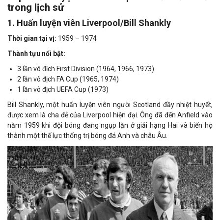
trong lịch sử
1. Huấn luyện viên Liverpool/Bill Shankly
Thời gian tại vị:
1959 – 1974
Thành tựu nổi bật:
3 lần vô địch First Division (1964, 1966, 1973)
2 lần vô địch FA Cup (1965, 1974)
1 lần vô địch UEFA Cup (1973)
Bill Shankly, một huấn luyện viên người Scotland đầy nhiệt huyết,
được xem là cha đẻ của Liverpool hiện đại. Ông đã đến Anfield vào
năm 1959 khi đội bóng đang ngụp lặn ở giải hạng Hai và biến họ
thành một thế lực thống trị bóng đá Anh và châu Âu.