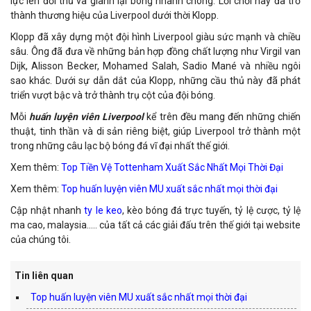
lực lên đối thủ và giành lại bóng nhanh chóng. Lối chơi này đã trở
thành thương hiệu của Liverpool dưới thời Klopp.
Klopp đã xây dựng một đội hình Liverpool giàu sức mạnh và chiều
sâu. Ông đã đưa về những bản hợp đồng chất lượng như Virgil van
Dijk, Alisson Becker, Mohamed Salah, Sadio Mané và nhiều ngôi
sao khác. Dưới sự dẫn dắt của Klopp, những cầu thủ này đã phát
triển vượt bậc và trở thành trụ cột của đội bóng.
Mỗi
huấn luyện viên Liverpool
kể trên đều mang đến những chiến
thuật, tinh thần và di sản riêng biệt, giúp Liverpool trở thành một
trong những câu lạc bộ bóng đá vĩ đại nhất thế giới.
Xem thêm:
Top Tiền Vệ Tottenham Xuất Sắc Nhất Mọi Thời Đại
Xem thêm:
Top huấn luyện viên MU xuất sắc nhất mọi thời đại
Cập nhật nhanh
ty le keo
, kèo bóng đá trực tuyến, tỷ lệ cược, tỷ lệ
ma cao, malaysia..… của tất cả các giải đấu trên thế giới tại website
của chúng tôi.
Tin liên quan
Top huấn luyện viên MU xuất sắc nhất mọi thời đại