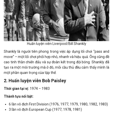
Huấn luyện viên Liverpool/Bill Shankly
Shankly là người tiên phong trong việc áp dụng lối chơi “pass and
move” – một lối chơi phối hợp nhỏ, nhanh và hiệu quả. Ông cũng đề
cao tinh thần chiến đấu và sự đoàn kết trong đội bóng. Shankly đã
tạo ra một môi trường mà ở đó, mỗi cầu thủ đều cảm thấy mình là
một phần quan trọng của tập thể.
2. Huấn luyện viên Bob Paisley
Thời gian tại vị:
1974 – 1983
Thành tựu nổi bật:
6 lần vô địch First Division (1976, 1977, 1979, 1980, 1982, 1983)
3 lần vô địch European Cup (1977, 1978, 1981)