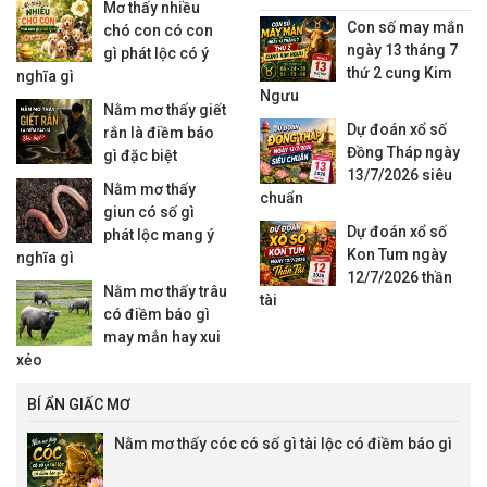
thống kê xu hướng và các
quan đầy đủ.
Mơ thấy nhiều
nhận định đáng quan tâm
Con số may mắn
chó con có con
ngày 13 tháng 7
gì phát lộc có ý
thứ 2 cung Kim
nghĩa gì
Ngưu
Nằm mơ thấy giết
Dự đoán xổ số
rắn là điềm báo
Đồng Tháp ngày
gì đặc biệt
13/7/2026 siêu
Nằm mơ thấy
chuẩn
giun có số gì
Dự đoán xổ số
phát lộc mang ý
Kon Tum ngày
nghĩa gì
12/7/2026 thần
Nằm mơ thấy trâu
tài
có điềm báo gì
may mắn hay xui
xẻo
BÍ ẨN GIẤC MƠ
Nằm mơ thấy cóc có số gì tài lộc có điềm báo gì