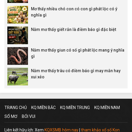
Mơ thấy nhiều chó con có con gì phát lộc có ý
nghĩa gì
Nằm mơ thấy giết rắn là điềm báo gì đặc biệt
Nằm mơ thấy giun có số gì phát lộc mang ý nghĩa
gì
Nằm mơ thấy trâu có điềm báo gì may mắn hay
xui xẻo
TRANG CHỦ
KQ MIỀN BẮC
KQ MIỀN TRUNG
KQ MIỀN NAM
SỔ MƠ
BÓI VUI
Liên kết hữu ích: Xem
KQXSMB hôm nay
|
tham khảo xổ số Kon