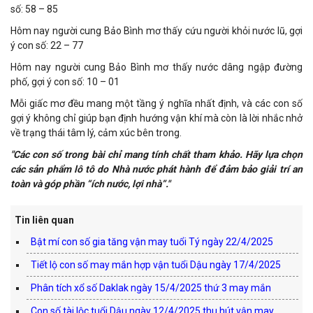
số: 58 – 85
Hôm nay người cung Bảo Bình mơ thấy cứu người khỏi nước lũ, gợi
ý con số: 22 – 77
Hôm nay người cung Bảo Bình mơ thấy nước dâng ngập đường
phố, gợi ý con số: 10 – 01
Mỗi giấc mơ đều mang một tầng ý nghĩa nhất định, và các con số
gợi ý không chỉ giúp bạn định hướng vận khí mà còn là lời nhắc nhở
về trạng thái tâm lý, cảm xúc bên trong.
"Các con số trong bài chỉ mang tính chất tham khảo. Hãy lựa chọn
các sản phẩm lô tô do Nhà nước phát hành để đảm bảo giải trí an
toàn và góp phần “ích nước, lợi nhà”."
Tin liên quan
Bật mí con số gia tăng vận may tuổi Tý ngày 22/4/2025
Tiết lộ con số may mắn hợp vận tuổi Dậu ngày 17/4/2025
Phân tích xổ số Daklak ngày 15/4/2025 thứ 3 may mắn
Con số tài lộc tuổi Dậu ngày 12/4/2025 thu hút vận may