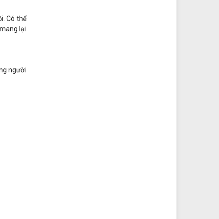
i. Có thể
 mang lại
úng người