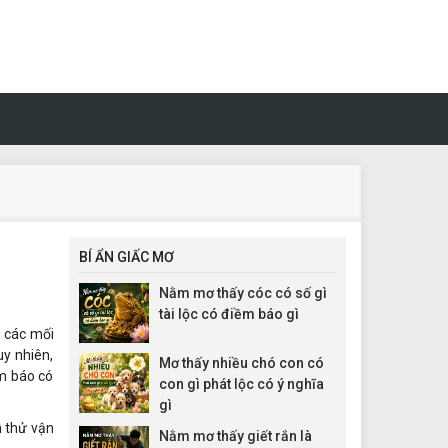
BÍ ẨN GIẤC MƠ
Nằm mơ thấy cóc có số gì
tài lộc có điềm báo gì
à các mối
uy nhiên,
Mơ thấy nhiều chó con có
m báo có
con gì phát lộc có ý nghĩa
gì
n thử vận
Nằm mơ thấy giết rắn là