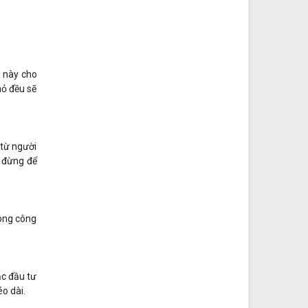
 này cho
hỏ đều sẽ
 từ người
, đừng để
rong công
ặc đầu tư
éo dài.