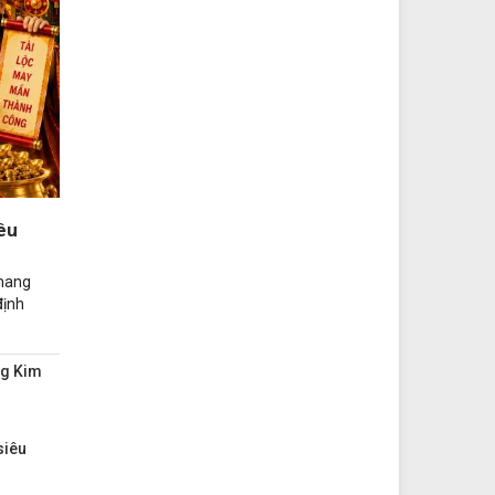
êu
mang
định
ng Kim
siêu