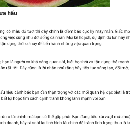
dưa hấu
g, có màu đỏ tươi thì đây chính là điềm báo cực kỳ may mắn. Giấc mơ
công việc cũng như đời sống cá nhân. Mọi kế hoạch, dự định dù lớn hay n
ận dụng thời cơ này để tiến hành những việc quan trọng.
 bạn là người có khả năng quan sát, biết học hỏi và tận dụng thế mạnh
n rất tốt. Đây cũng là lời nhắn nhủ rằng hãy tiếp tục sáng tạo, đổi mới
u
ấu hiệu cảnh báo bạn cần thận trọng với các mối quan hệ, đặc biệt là t
 bất lợi hoặc tìm cách cạnh tranh không lành mạnh với bạn.
rủi ro tài chính mà bạn có thể gặp phải. Bạn đang tiêu xài vượt mức ho
 doanh, hãy rà soát lại tình hình tài chính để tránh tình trạng thua lỗ k