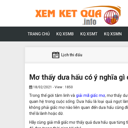
TRANG CHỦ
KQ XSMB
KQ XSMT
KQ XSMN
Lịch thi đấu
Mơ thấy dưa hấu có ý nghĩa gì
18/02/2021 - View : 1850
Trong thế giới tâm linh và
giải mã giấc mơ
, mơ thấy dư
quan hệ trong cuộc sống. Dưa hấu là loại quả ngọt là
không phải giấc mơ nào liên quan đến dưa hấu cũng đ
thể là lành hoặc dữ.
Hãy cùng giải mã giấc mơ thấy quả dưa hấu qua từng 