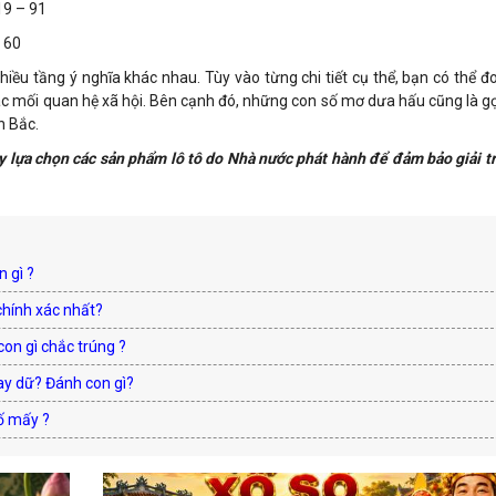
19 – 91
– 60
iều tầng ý nghĩa khác nhau. Tùy vào từng chi tiết cụ thể, bạn có thể 
 các mối quan hệ xã hội. Bên cạnh đó, những con số mơ dưa hấu cũng là gợi
n Bắc.
y lựa chọn các sản phẩm lô tô do Nhà nước phát hành để đảm bảo giải tr
 gì ?
chính xác nhất?
on gì chắc trúng ?
ay dữ? Đánh con gì?
ố mấy ?