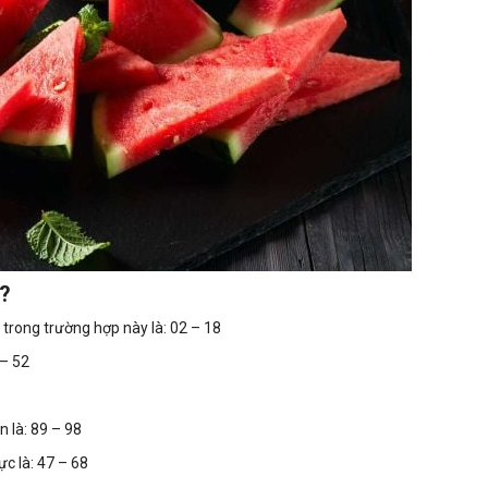
g?
trong trường hợp này là: 02 – 18
 – 52
 là: 89 – 98
c là: 47 – 68