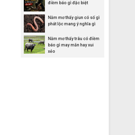
điềm báo gì đặc biệt
Nằm mơ thấy giun có số gì
phát lộc mang ý nghĩa gì
Nằm mơ thấy trâu có điềm
báo gì may mắn hay xui
xẻo