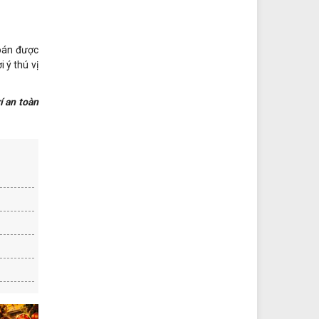
đoán được
 ý thú vị
í an toàn