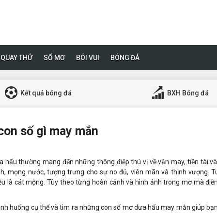
QUAY THỬ
SỔ MƠ
BÓI VUI
BÓNG ĐÁ
Kết quả bóng đá
BXH Bóng đá
 con số gì may mắn
a hấu thường mang đến những thông điệp thú vị về vận may, tiền tài v
nh, mọng nước, tượng trưng cho sự no đủ, viên mãn và thịnh vượng. T
ều là cát mộng. Tùy theo từng hoàn cảnh và hình ảnh trong mơ mà điề
tình huống cụ thể và tìm ra những con số mơ dưa hấu may mắn giúp bạ