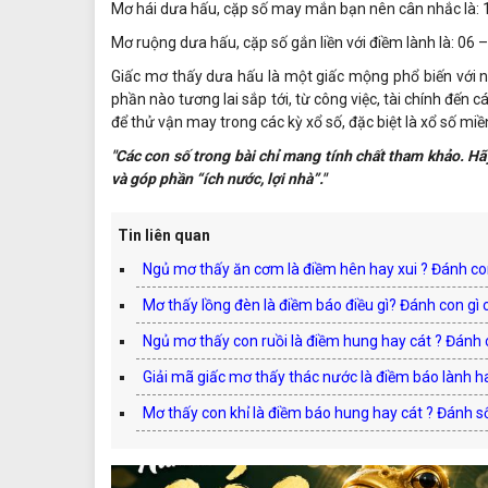
Mơ hái dưa hấu, cặp số may mắn bạn nên cân nhắc là: 
Mơ ruộng dưa hấu, cặp số gắn liền với điềm lành là: 06 
Giấc mơ thấy dưa hấu là một giấc mộng phổ biến với nh
phần nào tương lai sắp tới, từ công việc, tài chính đến
để thử vận may trong các kỳ xổ số, đặc biệt là xổ số miề
"Các con số trong bài chỉ mang tính chất tham khảo. Hã
và góp phần “ích nước, lợi nhà”."
Tin liên quan
Ngủ mơ thấy ăn cơm là điềm hên hay xui ? Đánh con
Mơ thấy lồng đèn là điềm báo điều gì? Đánh con gì 
Ngủ mơ thấy con ruồi là điềm hung hay cát ? Đánh c
Giải mã giấc mơ thấy thác nước là điềm báo lành h
Mơ thấy con khỉ là điềm báo hung hay cát ? Đánh s