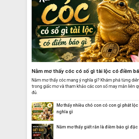
Nằm mơ thấy cóc có số gì tài lộc có điềm bá
Nằm mơ thấy cóc mang ý nghĩa gì? Khám phá từng diễn
trong giấc mơ và tham khảo các con số may mắn liên 
đủ.
Mơ thấy nhiều chó con có con gì phát lộc
nghĩa gì
Nằm mơ thấy giết rắn là điềm báo gì đặc 