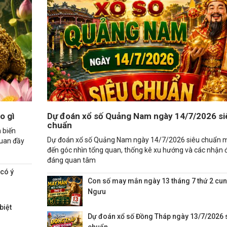
o gì
Dự đoán xổ số Quảng Nam ngày 14/7/2026 si
chuẩn
 biến
Dự đoán xổ số Quảng Nam ngày 14/7/2026 siêu chuẩn 
quan đầy
đến góc nhìn tổng quan, thống kê xu hướng và các nhận 
đáng quan tâm
 có ý
Con số may mắn ngày 13 tháng 7 thứ 2 cu
Ngưu
biệt
Dự đoán xổ số Đồng Tháp ngày 13/7/2026 
chuẩn