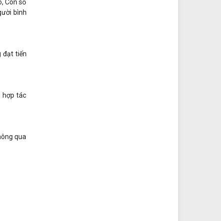
ó, Con số
ười bình
 đạt tiến
g hợp tác
thông qua