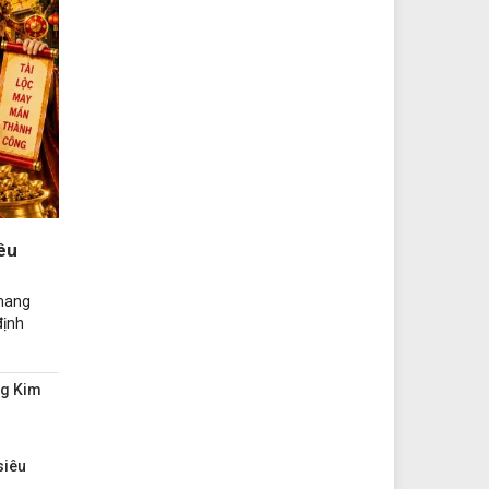
êu
mang
định
ng Kim
siêu