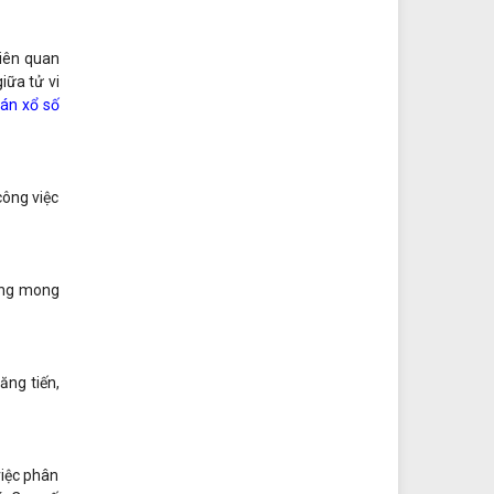
liên quan
iữa tử vi
án xổ số
công việc
đang mong
ăng tiến,
việc phân