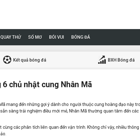
QUAY THỬ
SỔ MƠ
BÓI VUI
BÓNG ĐÁ
Kết quả bóng đá
BXH Bóng đá
 6 chủ nhật cung Nhân Mã
Mã mang đến những gợi ý dành cho người thuộc cung hoàng đạo này tr
ôn sẵn sàng trải nghiệm điều mới mẻ, Nhân Mã thường quan tâm đến các
ật cùng các phân tích liên quan đến vận trình. Không chỉ vậy, nhiều thôn
hảo.