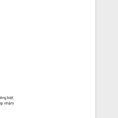
êng biệt.
hợp nhằm