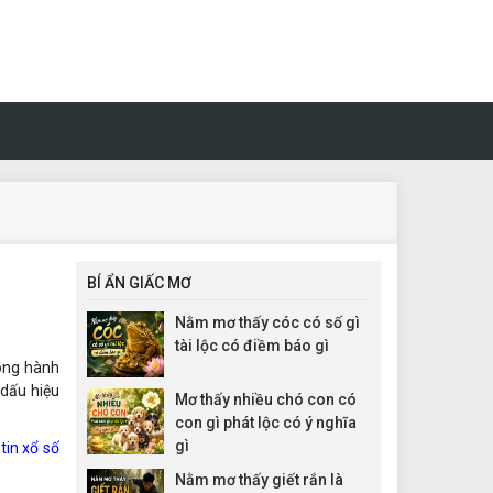
BÍ ẨN GIẤC MƠ
Nằm mơ thấy cóc có số gì
tài lộc có điềm báo gì
ong hành
 dấu hiệu
Mơ thấy nhiều chó con có
con gì phát lộc có ý nghĩa
gì
g
tin xổ số
Nằm mơ thấy giết rắn là