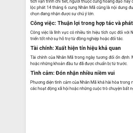
tích vận trình chi tiết, người thuộc cung hoàng đạo này
lộc phát 14 tháng 6 cung Nhân Mã cũng là nội dung đư
chọn đang nhận được sự chú ý lớn.
Công việc: Thuận lợi trong hợp tác và phát
Công việc là lĩnh vực có nhiều tín hiệu tích cực đối v
triển tốt nhờ sự hỗ trợ từ đồng nghiệp hoặc đối tác.
Tài chính: Xuất hiện tín hiệu khả quan
Tài chính của Nhân Mã trong ngày tương đối ổn định. M
hoặc những khoản đầu tư đã được chuẩn bị từ trước.
Tình cảm: Đón nhận nhiều niềm vui
Phương diện tình cảm của Nhân Mã khá hài hòa trong n
các hoạt động xã hội hoặc những cuộc trò chuyện bất n